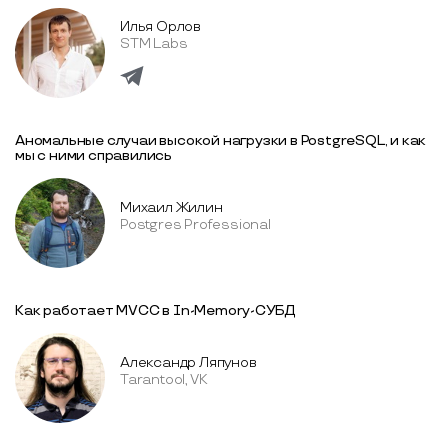
Илья Орлов
STM Labs
Аномальные случаи высокой нагрузки в PostgreSQL, и как
мы с ними справились
Михаил Жилин
Postgres Professional
Как работает MVCC в In-Memory-СУБД
Александр Ляпунов
Tarantool, VK