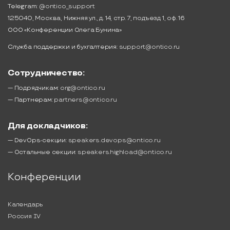
Telegram:
@ontico_support
125040, Москва, Нижняя ул., д. 14, стр. 7, подъезд 1, оф. 16
ООО «Конференции Олега Бунина»
Служба поддержки и бухгалтерия:
support@ontico.ru
Сотрудничество:
— Подрядчикам:
org@ontico.ru
— Партнерам:
partners@ontico.ru
Для докладчиков:
— DevOps-секции:
speakers.devops@ontico.ru
— Остальные секции:
speakers.highload@ontico.ru
Конференции
Календарь
Россия IV