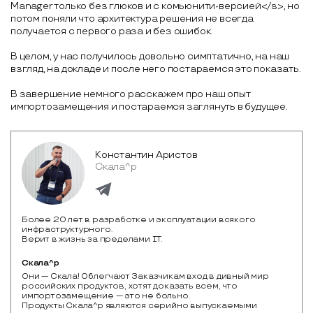
Manager только без глюков и с комьюнити-версией</s>, но
потом поняли что архитектура решения не всегда
получается с первого раза и без ошибок.
В целом, у нас получилось довольно симптатично, на наш
взгляд, на докладе и после него постараемся это показать.
В завершение немного расскажем про наш опыт
импортозамещения и постараемся заглянуть в будущее.
Константин Аристов
Скала^р
Более 20 лет в разработке и эксплуатации всякого
инфраструктурного.
Верит в жизнь за пределами IТ.
Скала^р
Они — Скала! Облегчают Заказчикам вход в дивный мир 
российских продуктов, хотят доказать всем, что 
импортозамещение — это не больно.  

Продукты Скала^р являются серийно выпускаемыми 