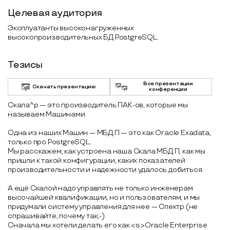
Целевая аудитория
Эксплуатанты высоконагруженных
высокопроизводительных БД PostgreSQL.
Тезисы
Все презентации
Скачать презентацию
конференции
Скала^р — это производитель ПАК-ов, которые мы
называем Машинами
Одна из наших Машин — МБД.П — это как Oracle Exadata,
только про PostgreSQL.
Мы расскажем, как устроена наша Скала МБД.П, как мы
пришли к такой конфигурации, каких показателей
производительности и надежности удалось добиться.
А ещё Скалой надо управлять не только инженерам
высочайшей квалификации, но и пользователям, и мы
придумали систему управления для нее — Спектр (не
спрашивайте, почему так;-)
Сначала мы хотели делать его как <s>Oracle Enterprise