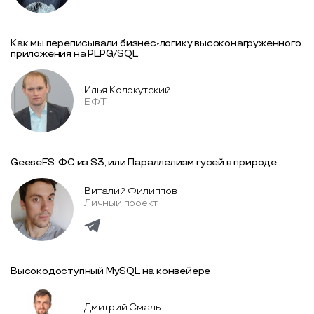
Как мы переписывали бизнес-логику высоконагруженного
приложения на PLPG/SQL
Илья Колокутский
БФТ
GeeseFS: ФС из S3, или Параллелизм гусей в природе
Виталий Филиппов
Личный проект
Высокодоступный MySQL на конвейере
Дмитрий Смаль