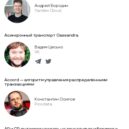
Андрей Бородин
Yandex Cloud
Асинхронный транспорт Cassandra
Вадим Цесько
VK
Accord — алгоритм управления распределёнными
транзакциями
Константин Осипов
Picodata
AP и CP: пытаемся усидеть на двух стульях и боремся с