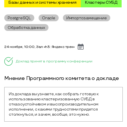
Базы данных и системы хранения
Кластеры СУБД
PostgreSQL
Oracle
Импортозамещение
Обработка данных
24 ноября, 10:00, Зал «h3: Яндекс трек»
Доклад принят в программу конференции
Мнение Программного комитета о докладе
Из доклада вы узнаете, как собрать готовую к 
использованию кластеризованную СУБД в 
отказоустойчивом и высопроизводительном 
исполнении, с какими трудностями придется 
столкнуться, и зачем, вообще, это нужно.