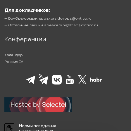
Для докладчиков:
— DevOps-секции:
speakers.devops@ontico.ru
— Остальные секции:
speakers.highload@ontico.ru
Конференции
Календарь
Россия IV
Нормы поведения
на конференции