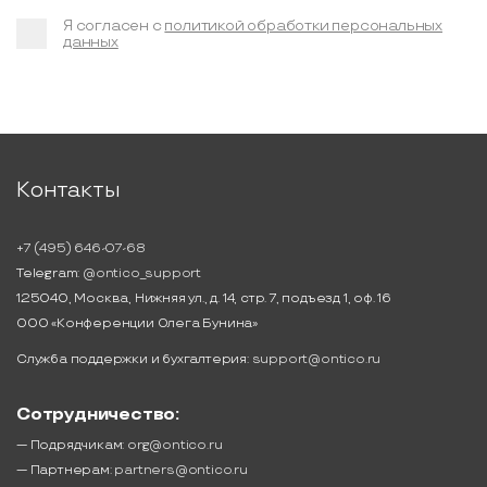
Я согласен с
политикой обработки персональных
данных
Контакты
+7 (495) 646-07-68
Telegram:
@ontico_support
125040, Москва, Нижняя ул., д. 14, стр. 7, подъезд 1, оф. 16
ООО «Конференции Олега Бунина»
Служба поддержки и бухгалтерия:
support@ontico.ru
Сотрудничество:
— Подрядчикам:
org@ontico.ru
— Партнерам:
partners@ontico.ru