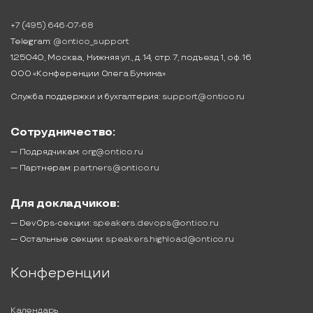
+7 (495) 646-07-68
Telegram:
@ontico_support
125040, Москва, Нижняя ул., д. 14, стр. 7, подъезд 1, оф. 16
ООО «Конференции Олега Бунина»
Служба поддержки и бухгалтерия:
support@ontico.ru
Сотрудничество:
— Подрядчикам:
org@ontico.ru
— Партнерам:
partners@ontico.ru
Для докладчиков:
— DevOps-секции:
speakers.devops@ontico.ru
— Остальные секции:
speakers.highload@ontico.ru
Конференции
Календарь