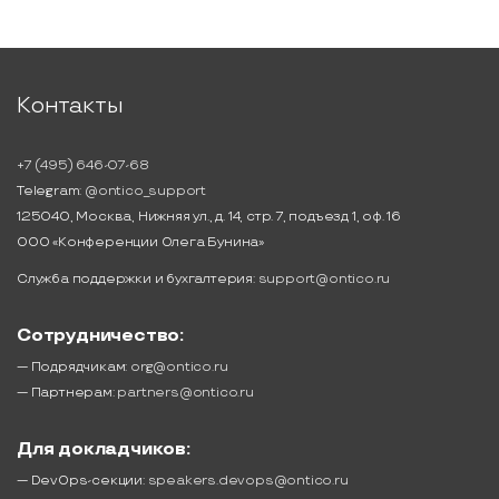
Контакты
+7 (495) 646-07-68
Telegram:
@ontico_support
125040, Москва, Нижняя ул., д. 14, стр. 7, подъезд 1, оф. 16
ООО «Конференции Олега Бунина»
Служба поддержки и бухгалтерия:
support@ontico.ru
Сотрудничество:
— Подрядчикам:
org@ontico.ru
— Партнерам:
partners@ontico.ru
Для докладчиков:
— DevOps-секции:
speakers.devops@ontico.ru