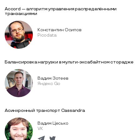
Accord — алгоритм управления распределёнными
транзакциями
Константин Осипов
Picodata
Балансировка нагрузки в мульти-эксабайтном сторадже
Вадим Зотеев
Яндекс Go
Асинхронный транспорт Cassandra
Вадим Цесько
VK