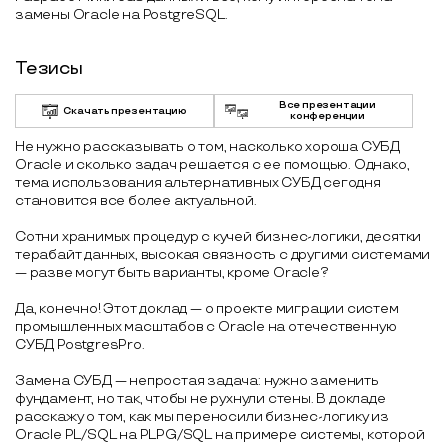
замены Oracle на PostgreSQL.
Тезисы
Все презентации
Скачать презентацию
конференции
Не нужно рассказывать о том, насколько хороша СУБД
Oracle и сколько задач решается с ее помощью. Однако,
тема использования альтернативных СУБД сегодня
становится все более актуальной.
Сотни хранимых процедур с кучей бизнес-логики, десятки
терабайт данных, высокая связность с другими системами
— разве могут быть варианты, кроме Oracle?
Да, конечно! Этот доклад — о проекте миграции систем
промышленных масштабов с Oracle на отечественную
СУБД PostgresPro.
Замена СУБД — непростая задача: нужно заменить
фундамент, но так, чтобы не рухнули стены. В докладе
расскажу о том, как мы переносили бизнес-логику из
Oracle PL/SQL на PLPG/SQL на примере системы, которой