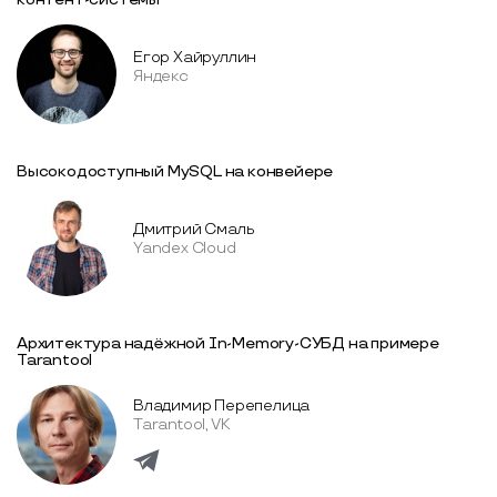
Егор Хайруллин
Яндекс
Высокодоступный MySQL на конвейере
Дмитрий Смаль
Yandex Cloud
Архитектура надёжной In-Memory-СУБД на примере
Tarantool
Владимир Перепелица
Tarantool, VK