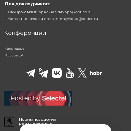
Для докладчиков:
— DevOps-секции:
speakers.devops@ontico.ru
— Остальные секции:
speakers.highload@ontico.ru
Конференции
Календарь
Россия IV
Нормы поведения
на конференции