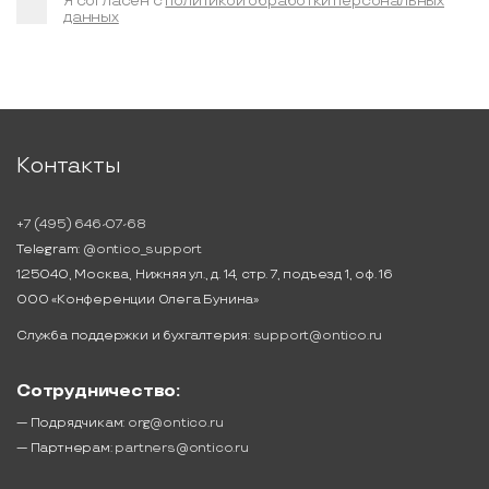
Я согласен с
политикой обработки персональных
данных
Контакты
+7 (495) 646-07-68
Telegram:
@ontico_support
125040, Москва, Нижняя ул., д. 14, стр. 7, подъезд 1, оф. 16
ООО «Конференции Олега Бунина»
Служба поддержки и бухгалтерия:
support@ontico.ru
Сотрудничество:
— Подрядчикам:
org@ontico.ru
— Партнерам:
partners@ontico.ru