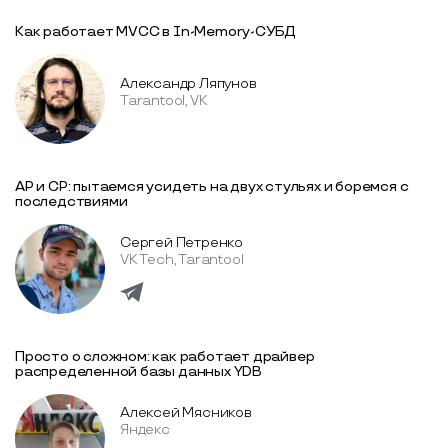
Как работает MVCC в In-Memory-СУБД
Александр Ляпунов
Tarantool, VK
AP и CP: пытаемся усидеть на двух стульях и боремся с
последствиями
Сергей Петренко
VK Tech, Tarantool
Просто о сложном: как работает драйвер
распределенной базы данных YDB
Алексей Мясников
Яндекс