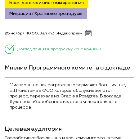
Базы данных и системы хранения
Миграция / Хранимые процедуры
25 ноября, 10:00, Зал «h3: Яндекс трек»
Доклад принят в программу конференции
Мнение Программного комитета о докладе
Миллионы наших сограждан оформляют больничные, 
а IТ-система в ФСС, которая обслуживает этот 
процесс, переехала из Oracle в Postgres. В докладе 
будет все об особенностях этого увлекательного 
процесса.
Целевая аудитория
Разработчики баз данных и все, кому интересна тема