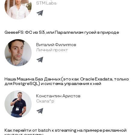
STM Labs
GeeseFS: ФС из S3, или Параллелизм гусей в природе
Виталий Филиппов
Личный проект
Наша Машина Баз Данных (это как Oracle Exadata, только
для PostgreSQL) и система управления к ней
Константин Аристов
Скала^р
Как перейти от batch к streaming на примере рекламной
контент-системы