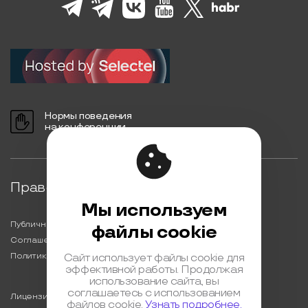
Нормы поведения
на конференции
Правовая информация
Мы используем
Публичная оферта
файлы cookie
Соглашение на обработку персональных данных
Политика обработки персональных данных
Сайт использует файлы cookie для
эффективной работы. Продолжая
использование сайта, вы
соглашаетесь с использованием
Лицензионный договор с Автором
файлов cookie.
Узнать подробнее.