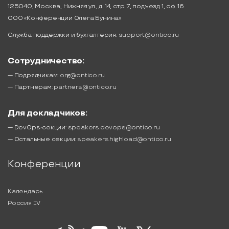
125040, Москва, Нижняя ул., д. 14, стр. 7, подъезд 1, оф. 16
ООО «Конференции Олега Бунина»
Служба поддержки и бухгалтерия:
support@ontico.ru
Сотрудничество:
— Подрядчикам:
org@ontico.ru
— Партнерам:
partners@ontico.ru
Для докладчиков:
— DevOps-секции:
speakers.devops@ontico.ru
— Остальные секции:
speakers.highload@ontico.ru
Конференции
Календарь
Россия IV