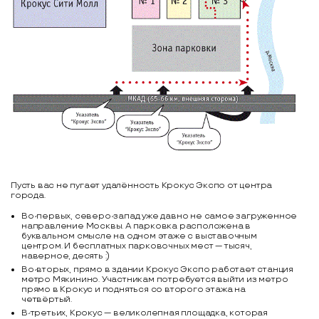
Пусть вас не пугает удалённость Крокус Экспо от центра
города.
Во-первых, северо-запад уже давно не самое загруженное
направление Москвы. А парковка расположена в
буквальном смысле на одном этаже с выставочным
центром. И бесплатных парковочных мест — тысяч,
наверное, десять :)
Во-вторых, прямо в здании Крокус Экспо работает станция
метро Мякинино. Участникам потребуется выйти из метро
прямо в Крокус и подняться со второго этажа на
четвёртый.
В-третьих, Крокус — великолепная площадка, которая