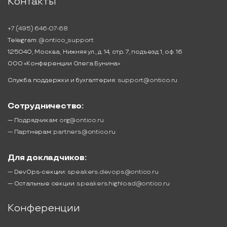
Контакты
+7 (495) 646-07-68
Telegram:
@ontico_support
125040, Москва, Нижняя ул., д. 14, стр. 7, подъезд 1, оф. 16
ООО «Конференции Олега Бунина»
Служба поддержки и бухгалтерия:
support@ontico.ru
Сотрудничество:
— Подрядчикам:
org@ontico.ru
— Партнерам:
partners@ontico.ru
Для докладчиков:
— DevOps-секции:
speakers.devops@ontico.ru
— Остальные секции:
speakers.highload@ontico.ru
Конференции