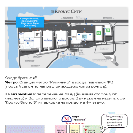
Как добраться?
Метро:
Станция метро "Мякинино", выход в павильон №3
(первый вагон по направлению движения из центра).
На автомобиле:
пересечение МКАД (внешняя сторона, 66
километр) и Волоколамского шоссе. Вам нужен на навигаторе
"
Крокус Экспо 3
" и парковка на крыше, на 4-м этаже.