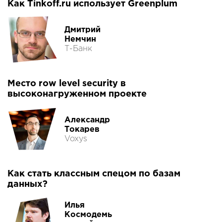
Как Tinkoff.ru использует Greenplum
Дмитрий
Немчин
Т-Банк
Место row level security в
высоконагруженном проекте
Александр
Токарев
Voxys
Как стать классным спецом по базам
данных?
Илья
Космодемь