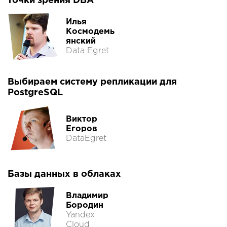
точки зрения DBA
Илья
Космодемь
янский
Data Egret
Выбираем систему репликации для
PostgreSQL
Виктор
Егоров
DataEgret
Базы данных в облаках
Владимир
Бородин
Yandex
Cloud