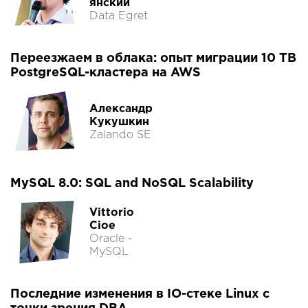
янский
Data Egret
Переезжаем в облака: опыт миграции 10 TB
PostgreSQL-кластера на AWS
Александр
Кукушкин
Zalando SE
MySQL 8.0: SQL and NoSQL Scalability
Vittorio
Cioe
Oracle -
MySQL
Последние изменения в IO-стеке Linux с