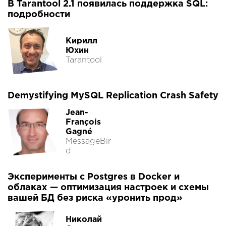
В Tarantool 2.1 появилась поддержка SQL:
подробности
Кирилл
Юхин
Tarantool
Demystifying MySQL Replication Crash Safety
Jean-
François
Gagné
MessageBir
d
Эксперименты с Postgres в Docker и
облаках — оптимизация настроек и схемы
вашей БД без риска «уронить прод»
Николай