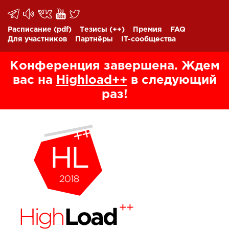
Расписание
(pdf)
Тезисы
(++)
Премия
FAQ
Для участников
Партнёры
IT-сообщества
Конференция завершена. Ждем
вас на
Highload++
в следующий
раз!