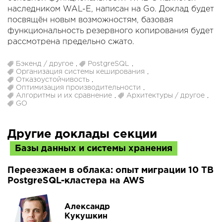
наследником WAL-E, написан на Go. Доклад будет
посвящён новым возможностям, базовая
функциональность резервного копирования будет
рассмотрена предельно сжато.
Бэкенд / другое
,
PostgreSQL
,
Организация системы кеширования
,
Отказоустойчивость
,
Оптимизация производительности
,
Алгоритмы и их сравнение
,
Архитектуры / другое
,
GO
Другие доклады секции
Базы данных и системы хранения
Переезжаем в облака: опыт миграции 10 TB
PostgreSQL-кластера на AWS
Александр
Кукушкин