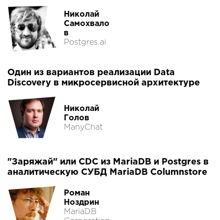
Николай
Самохвало
в
Postgres.ai
Один из вариантов реализации Data
Discovery в микросервисной архитектуре
Николай
Голов
ManyChat
"Заряжай" или CDC из MariaDB и Postgres в
аналитическую СУБД MariaDB Columnstore
Роман
Ноздрин
MariaDB