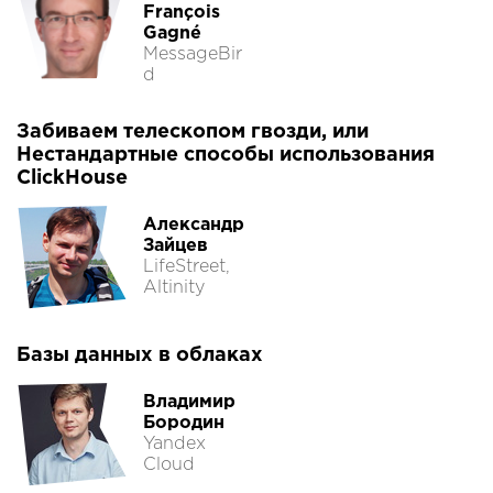
François
Gagné
MessageBir
d
Забиваем телескопом гвозди, или
Нестандартные способы использования
ClickHouse
Александр
Зайцев
LifeStreet,
Altinity
Базы данных в облаках
Владимир
Бородин
Yandex
Cloud