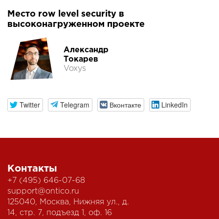
Место row level security в
высоконагруженном проекте
Александр
Токарев
Voxys
Twitter
Telegram
Вконтакте
LinkedIn
Контакты
+7 (495) 646-07-68
support@ontico.ru
125040, Москва, Нижняя ул., д.
14, стр. 7, подъезд 1, оф. 16