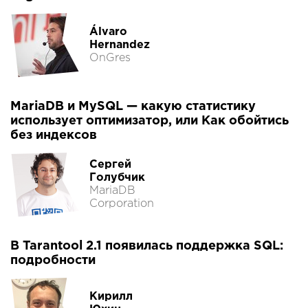
Álvaro
Hernandez
OnGres
MariaDB и MySQL — какую статистику
использует оптимизатор, или Как обойтись
без индексов
Сергей
Голубчик
MariaDB
Corporation
В Tarantool 2.1 появилась поддержка SQL:
подробности
Кирилл