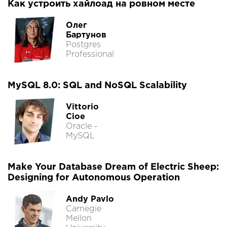
Как устроить хайлоад на ровном месте
Олег
Бартунов
Postgres
Professional
MySQL 8.0: SQL and NoSQL Scalability
Vittorio
Cioe
Oracle -
MySQL
Make Your Database Dream of Electric Sheep:
Designing for Autonomous Operation
Andy Pavlo
Carnegie
Mellon