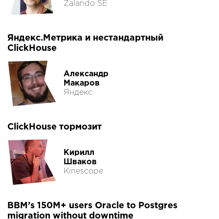
Zalando SE
Яндекс.Метрика и нестандартный
ClickHouse
Александр
Макаров
Яндекс
ClickHouse тормозит
Кирилл
Шваков
Kinescope
BBM’s 150M+ users Oracle to Postgres
migration without downtime