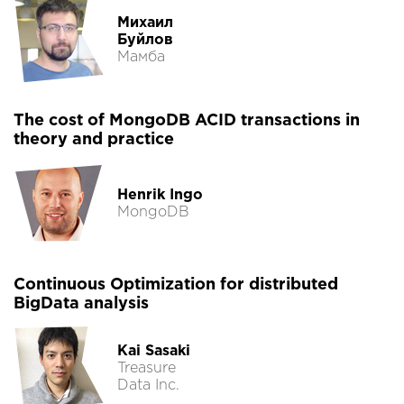
Михаил
Буйлов
Мамба
The cost of MongoDB ACID transactions in
theory and practice
Henrik Ingo
MongoDB
Continuous Optimization for distributed
BigData analysis
Kai Sasaki
Treasure
Data Inc.