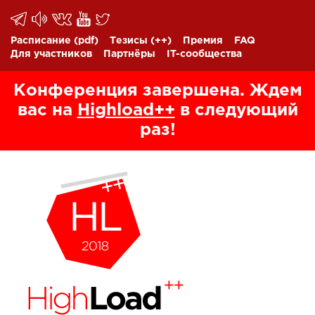
Расписание
(pdf)
Тезисы
(++)
Премия
FAQ
Для участников
Партнёры
IT-сообщества
Конференция завершена. Ждем
вас на
Highload++
в следующий
раз!