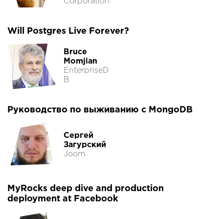
Corporation
Will Postgres Live Forever?
Bruce
Momjian
EnterpriseD
B
Руководство по выживанию с MongoDB
Сергей
Загурский
Joom
MyRocks deep dive and production
deployment at Facebook