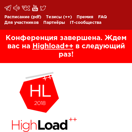
Расписание
(pdf)
Тезисы
(++)
Премия
FAQ
Для участников
Партнёры
IT-сообщества
Конференция завершена. Ждем
вас на
Highload++
в следующий
раз!