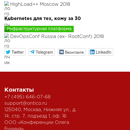
HighLoad++ Moscow 2018
Kubernetes для тех, кому за 30
Инфраструктурная платформа
DevOpsConf Russia (ex- RootConf) 2018
Twitter
Telegram
Вконтакте
LinkedIn
Контакты
+7 (495) 646-07-68
support@ontico.ru
125040, Москва, Нижняя ул., д.
14, стр. 7, подъезд 1, оф. 16
ООО «Конференции Олега
Бунина»