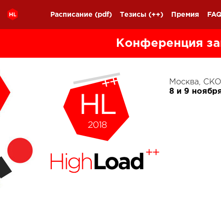
Расписание
(pdf)
Тезисы
(++)
Премия
FA
Конференция за
Москва, С
8 и 9 ноябр