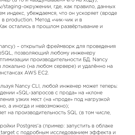
мер (а то и «выдумываем» его на ходу),
staging-окружении, где, как правило, данных
аем индекс, убеждаемся, что он ускоряет (вроде
в production. Метод «чик-чик и в
 Как остались в прошлом развёртывание и
ai/nancy) – открытый фреймворк для проведения
reSQL, позволяющий любому инженеру
оптимизации производительности БД. Nancy
 локально (на любом сервере) и удалённо на
инстансах AWS EC2.
льзуя Nancy CLI, любой инженер может теперь:
дении «SQL-запросов с прода» на «клоне
вления узких мест (на «проде» под нагрузкой
о, а иногда и невозможно);
яет на производительность SQL (в том числе,
ойки Postgres'а (пример: запустить в облаке
cs_target с подробным исследованием эффекта и