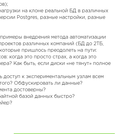
в);
нагрузки на клоне реальной БД в различных
ерсии Postgres, разные настройки, разные
 примеры внедрения метода автоматизации
 проектов различных компаний (БД до 2ТБ,
, которые пришлось преодолеть на пути:
в: когда это просто страх, а когда это
ера? Как быть, если диски «не тянут» полное
ть доступ к экспериментальным узлам всем
этого? Обфускировать ли данные?
имента достоверны?
байтной базой данных быстро?
ейер?