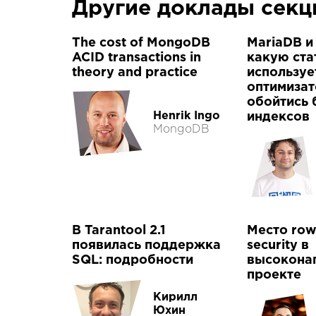
Другие доклады сек
The cost of MongoDB
MariaDB и
ACID transactions in
какую ста
theory and practice
используе
оптимизат
обойтись 
Henrik Ingo
индексов
MongoDB
В Tarantool 2.1
Место row 
появилась поддержка
security в
SQL: подробности
высокона
проекте
Кирилл
Юхин