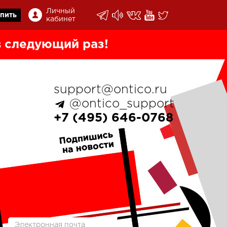
Личный
пить
кабинет
 следующий раз!
support@ontico.ru
@ontico_support
+7 (495) 646-0768