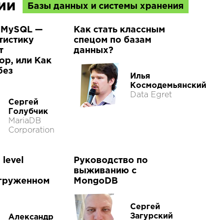
ции
Базы данных и системы хранения
 MySQL —
Как стать классным
тистику
спецом по базам
т
данных?
ор, или Как
без
Илья
Космодемьянский
Data Egret
Сергей
Голубчик
MariaDB
Corporation
level
Руководство по
выживанию с
груженном
MongoDB
Сергей
Загурский
Александр