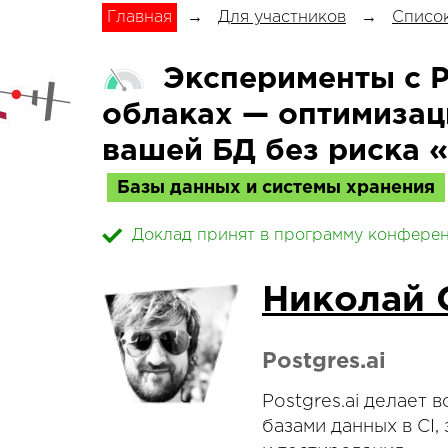
Главная
→
Для участников
→
Список
Эксперименты с Po
облаках — оптимизац
вашей БД без риска 
Базы данных и системы хранения
Доклад принят в программу конфере
Николай 
Postgres.ai
Postgres.ai делает
базами данных в CI