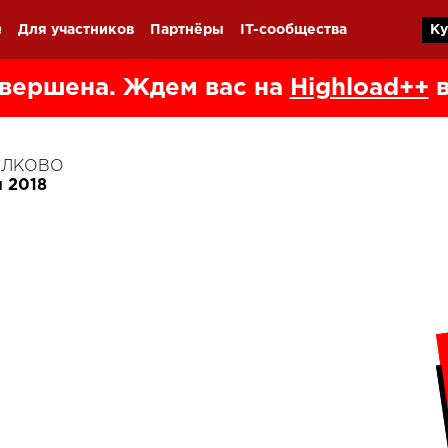
Q
Для участников
Партнёры
IT-сообщества
Ку
вершена. Ждем вас на
Highload++
в
КОЛКОВО
я 2018