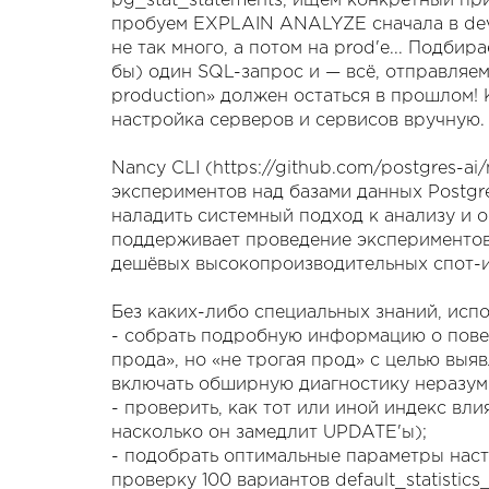
pg_stat_statements, ищем конкретный при
пробуем EXPLAIN ANALYZE сначала в dev/
не так много, а потом на prod'е... Подбир
бы) один SQL-запрос и — всё, отправляем 
production» должен остаться в прошлом!
настройка серверов и сервисов вручную.
Nancy CLI (https://github.com/postgres-
экспериментов над базами данных Postg
наладить системный подход к анализу и 
поддерживает проведение экспериментов
дешёвых высокопроизводительных спот-
Без каких-либо специальных знаний, испо
- собрать подробную информацию о пове
прода», но «не трогая прод» с целью выя
включать обширную диагностику неразумн
- проверить, как тот или иной индекс вли
насколько он замедлит UPDATE'ы);
- подобрать оптимальные параметры настр
проверку 100 вариантов default_statisti