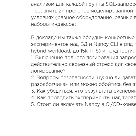
анализом для каждой группы SQL-запросо
- сравнить 2+ прогонов моделированной 
условиях (разное оборудование, разные в
наборы индексов).
В докладе мы также обсудим конкретные
экспериментов над БД и Nancy CLI в ряд
hybrid workload, до 15k TPS) и трудности
1. Включение полного логирования запросо
действительно серьёзный стресс для серв
логирование?
2. Вопросы безопасности: нужно ли дава
разработчикам или можно обойтись без 
3. Как убедиться, что результаты экспер
4. Как проводить эксперименты над тера
5. Стоит ли включать Nancy в CI/CD-конв