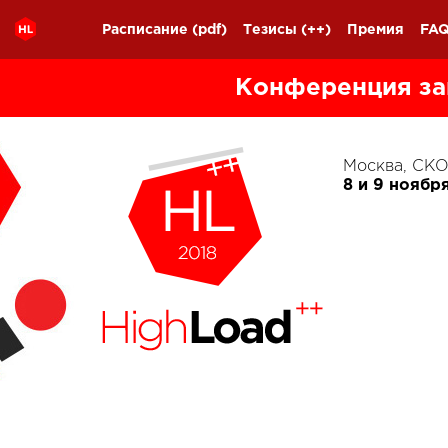
Расписание
(pdf)
Тезисы
(++)
Премия
FA
Конференция за
Москва, С
8 и 9 ноябр