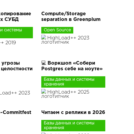
копирование
Compute/Storage
х СУБД
separation в Greenplum
 и системы
Open Source
HighLoad++ 2023
+ 2019
 угрозы
💻 Воркшоп «Собери
 целостности
Postgres себе на ноуте»
Базы данных и системы
хранения
HighLoad++ 2025
hLoad++ 2023
e-Commitfest
Читаем с реплики в 2026
Базы данных и системы
хранения