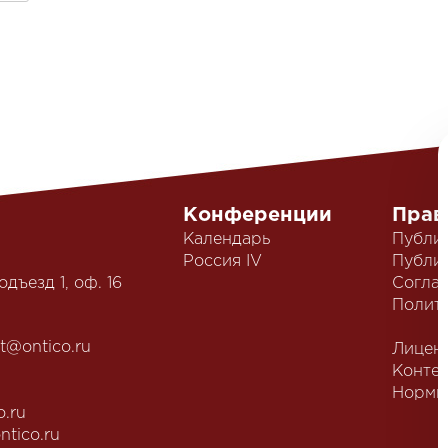
Конференции
Прав
Календарь
Публи
Россия IV
Публич
одъезд 1, оф. 16
Согла
Полит
t@ontico.ru
Лицен
Конте
Нормы
o.ru
ntico.ru