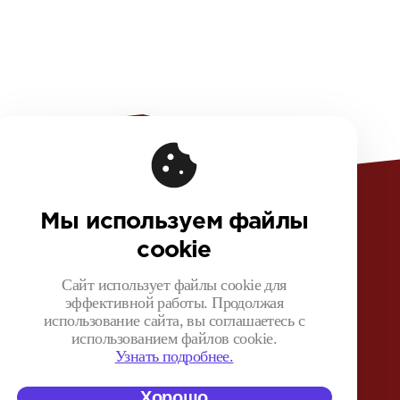
овая информация
чная оферта конференции
Мы используем файлы
ная оферта на покупку видеозаписей
cookie
шение на обработку персональных данных
ика обработки персональных данных
Сайт использует файлы cookie для
эффективной работы. Продолжая
зионный договор с Автором
использование сайта, вы соглашаетесь с
нтная политика конференции
использованием файлов cookie.
 поведения для конференции
Узнать подробнее.
Хорошо