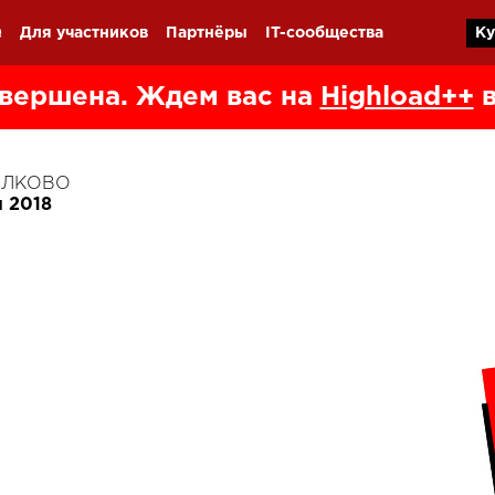
Q
Для участников
Партнёры
IT-сообщества
Ку
вершена. Ждем вас на
Highload++
в
КОЛКОВО
я 2018