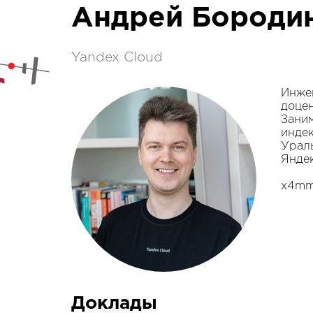
Андрей Бороди
Yandex Cloud
Инжен
доцен
Заним
индек
Урал
Яндек
x4mm
Доклады