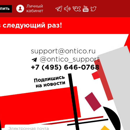
Личный
пить
кабинет
 следующий раз!
support@ontico.ru
@ontico_support
+7 (495) 646-0768