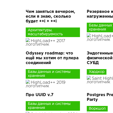
Чем заняться вечером,
Резервное 
если я знаю, сколько
нагруженны
будет ++i + ++i
Базы данных
хранения
Архитектуры,
масштабируемость
HighLoad+
HighLoad++ 2017
Odyssey roadmap: что
Эндогенные
ещё мы хотим от пулера
физической
соединений
СУБД
Базы данных и системы
Хардкор
хранения
Saint Hig
HighLoad++ 2019
Про UUID v.7
Postgres Pr
Party
Базы данных и системы
хранения
Воркшоп