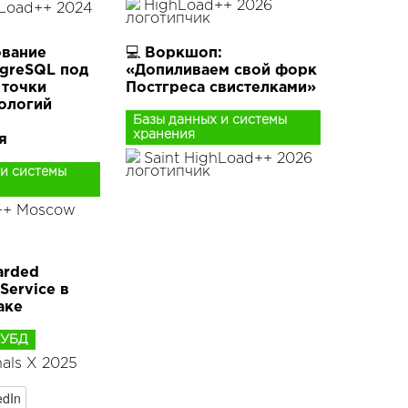
HighLoad++ 2026
hLoad++ 2024
вание
💻 Воркшоп:
tgreSQL под
«Допиливаем свой форк
 точки
Постгреса свистелками»
ологий
Базы данных и системы
хранения
я
Saint HighLoad++ 2026
 и системы
++ Moscow
arded
Service в
аке
СУБД
nals X 2025
edIn