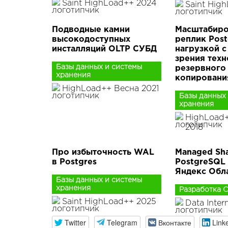
Saint HighLoad++ 2024
Saint Hig
Подводные камни
Масштабиро
высокодоступных
реплик Pos
инсталляций OLTP СУБД
нагрузкой с
зрения техн
Базы данных и системы
резервного
хранения
копировани
HighLoad++ Весна 2021
Базы данных
хранения
HighLoad
2018
Про избыточность WAL
Managed Sh
в Postgres
PostgreSQL 
Яндекс Обл
Базы данных и системы
хранения
Разработка 
Saint HighLoad++ 2025
Data Inter
Twitter
Telegram
Вконтакте
Link