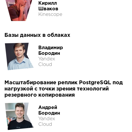
Кирилл
Шваков
Kinescope
Базы данных в облаках
Владимир
Бородин
Yandex
Cloud
Масштабирование реплик PostgreSQL под
нагрузкой с точки зрения технологий
резервного копирования
Андрей
Бородин
Yandex
Cloud