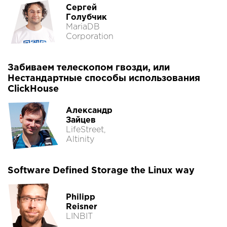
Сергей
Голубчик
MariaDB
Corporation
Забиваем телескопом гвозди, или
Нестандартные способы использования
ClickHouse
Александр
Зайцев
LifeStreet,
Altinity
Software Defined Storage the Linux way
Philipp
Reisner
LINBIT