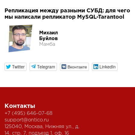
Репликация между разными СУБД: для чего
мы написали репликатор MySQL-Tarantool
Михаил
Буйлов
Мамба
Twitter
Telegram
Вконтакте
LinkedIn
Контакты
+7 (495) 646-07-68
support@ontico.ru
125040, Москва, Нижняя ул., д.
14, стр. 7, подъезд 1, оф. 16