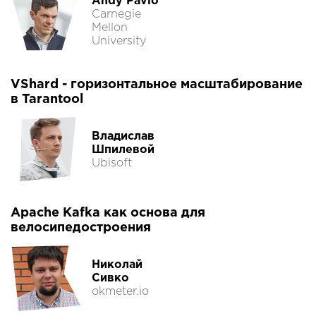
Andy Pavlo
Carnegie
Mellon
University
VShard - горизонтальное масштабирование
в Tarantool
Владислав
Шпилевой
Ubisoft
Apache Kafka как основа для
велосипедостроения
Николай
Сивко
okmeter.io