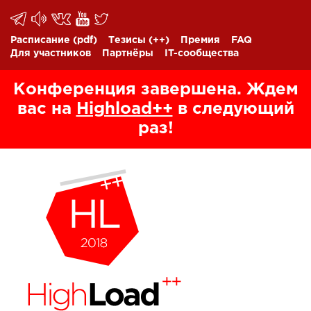
Расписание
(pdf)
Тезисы
(++)
Премия
FAQ
Для участников
Партнёры
IT-сообщества
Конференция завершена. Ждем
вас на
Highload++
в следующий
раз!