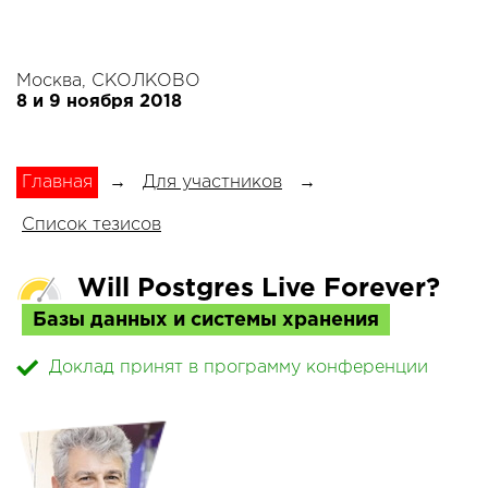
Москва, СКОЛКОВО
8 и 9 ноября 2018
Главная
→
Для участников
→
Список тезисов
Will Postgres Live Forever?
Базы данных и системы хранения
Доклад принят в программу конференции