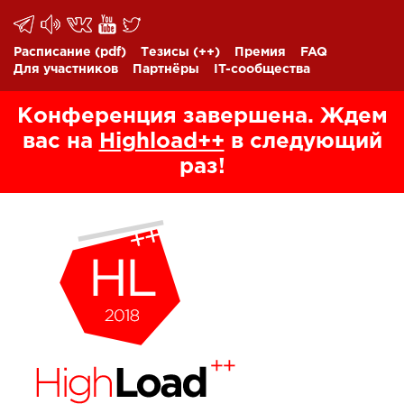
Расписание
(pdf)
Тезисы
(++)
Премия
FAQ
Для участников
Партнёры
IT-сообщества
Конференция завершена. Ждем
вас на
Highload++
в следующий
раз!