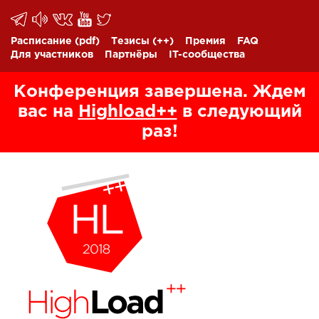
Расписание
(pdf)
Тезисы
(++)
Премия
FAQ
Для участников
Партнёры
IT-сообщества
Конференция завершена. Ждем
вас на
Highload++
в следующий
раз!