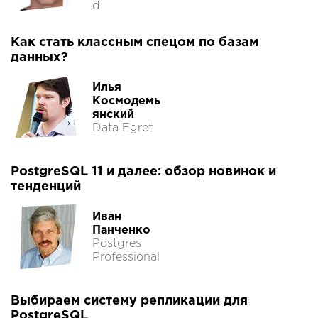
d
Как стать классным спецом по базам
данных?
Илья
Космодемь
янский
Data Egret
PostgreSQL 11 и далее: обзор новинок и
тенденций
Иван
Панченко
Postgres
Professional
Выбираем систему репликации для
PostgreSQL