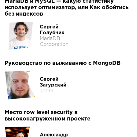
MariaDB и MySQL — какую статистику
использует оптимизатор, или Как обойтись
без индексов
Сергей
Голубчик
MariaDB
Corporation
Руководство по выживанию с MongoDB
Сергей
Загурский
Joom
Место row level security в
высоконагруженном проекте
Александр