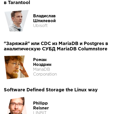
в Tarantool
Владислав
Шпилевой
Ubisoft
"Заряжай" или CDC из MariaDB и Postgres в
аналитическую СУБД MariaDB Columnstore
Роман
Ноздрин
MariaDB
Corporation
Software Defined Storage the Linux way
Philipp
Reisner
LINBIT