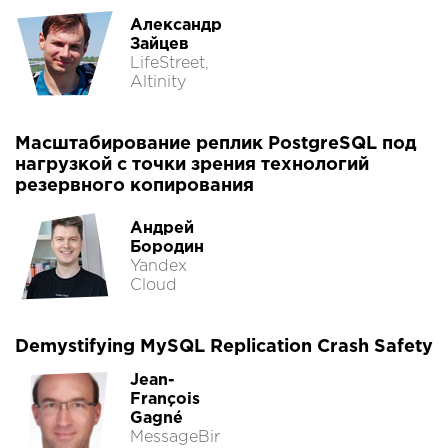
Александр
Зайцев
LifeStreet,
Altinity
Масштабирование реплик PostgreSQL под
нагрузкой с точки зрения технологий
резервного копирования
Андрей
Бородин
Yandex
Cloud
Demystifying MySQL Replication Crash Safety
Jean-
François
Gagné
MessageBir