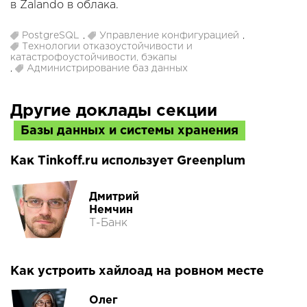
в Zalando в облака.
PostgreSQL
,
Управление конфигурацией
,
Технологии отказоустойчивости и
катастрофоустойчивости, бэкапы
,
Администрирование баз данных
Другие доклады секции
Базы данных и системы хранения
Как Tinkoff.ru использует Greenplum
Дмитрий
Немчин
Т-Банк
Как устроить хайлоад на ровном месте
Олег