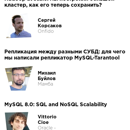
кластер, как его теперь сохранить?
Сергей
Корсаков
Onfido
Репликация между разными СУБД: для чего
мы написали репликатор MySQL-Tarantool
Михаил
Буйлов
Мамба
MySQL 8.0: SQL and NoSQL Scalability
Vittorio
Cioe
Oracle -