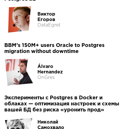
Виктор
Егоров
DataEgret
BBM’s 150M+ users Oracle to Postgres
migration without downtime
Álvaro
Hernandez
OnGres
Эксперименты с Postgres в Docker и
облаках — оптимизация настроек и схемы
вашей БД без риска «уронить прод»
Николай
Самохвало