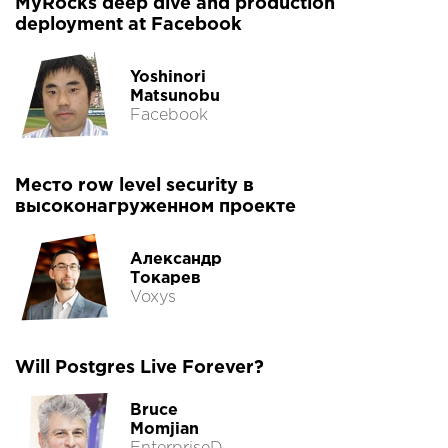
MyRocks deep dive and production
deployment at Facebook
Yoshinori
Matsunobu
Facebook
Место row level security в
высоконагруженном проекте
Александр
Токарев
Voxys
Will Postgres Live Forever?
Bruce
Momjian