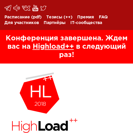
Расписание
(pdf)
Тезисы
(++)
Премия
FAQ
Для участников
Партнёры
IT-сообщества
Конференция завершена. Ждем
вас на
Highload++
в следующий
раз!