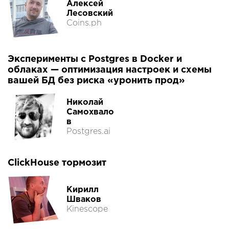
Алексей
Лесовский
Coins.ph
Эксперименты с Postgres в Docker и
облаках — оптимизация настроек и схемы
вашей БД без риска «уронить прод»
Николай
Самохвало
в
Postgres.ai
ClickHouse тормозит
Кирилл
Шваков
Kinescope