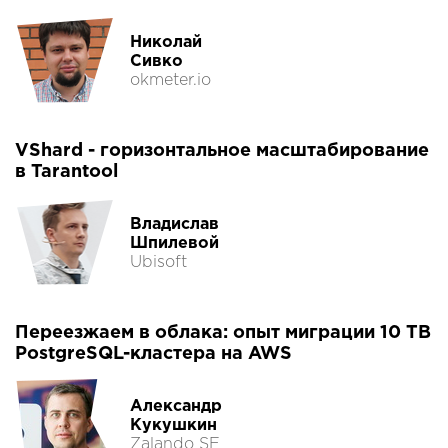
Николай
Сивко
okmeter.io
VShard - горизонтальное масштабирование
в Tarantool
Владислав
Шпилевой
Ubisoft
Переезжаем в облака: опыт миграции 10 TB
PostgreSQL-кластера на AWS
Александр
Кукушкин
Zalando SE