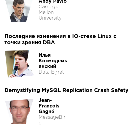
Andy Pavlo
Carnegie
Mellon
University
Последние изменения в IO-стеке Linux с
точки зрения DBA
Илья
Космодемь
янский
Data Egret
Demystifying MySQL Replication Crash Safety
Jean-
François
Gagné
MessageBir
d