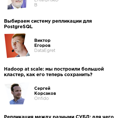
EnterpriseD
B
Выбираем систему репликации для
PostgreSQL
Виктор
Егоров
DataEgret
Hadoop at scale: мы построили большой
кластер, как его теперь сохранить?
Сергей
Корсаков
Onfido
Репликация между разными СУБД: для чего