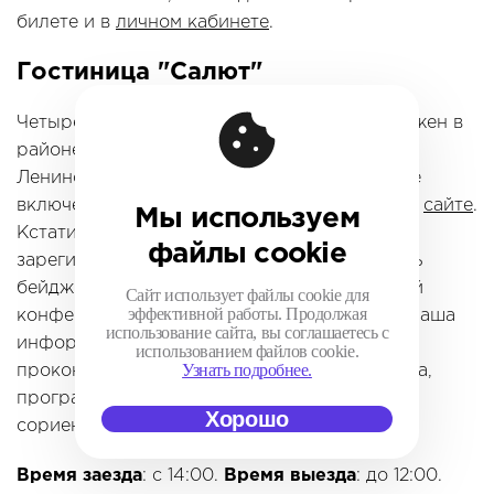
билете и в
личном кабинете
.
Гостиница "Салют"
Четырехзвездочный отель "Салют" расположен в
районе м. Юго-Западная. Точный адрес:
Ленинский проспект, дом 158. В проживание
включен завтрак. Подробнее о гостинице на
сайте
.
Мы используем
Кстати, прямо в гостинице вы сможете
файлы cookie
зарегистрироваться (7-8 ноября) и получить
бейдж участника. Также на протяжении всей
Сайт использует файлы cookie для
эффективной работы. Продолжая
конференции в отеле будет располагаться наша
использование сайта, вы соглашаетесь с
информационная стойка, где вас смогут
использованием файлов cookie.
Узнать подробнее.
проконсультировать по вопросам трансфера,
программы конференции, помочь
Хорошо
сориентироваться в Москве и т.д.
Время заезда
: с 14:00.
Время выезда
: до 12:00.