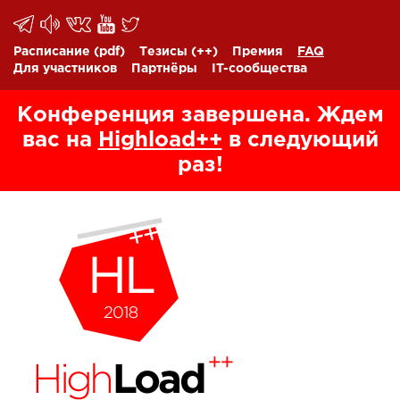
Расписание
(pdf)
Тезисы
(++)
Премия
FAQ
Для участников
Партнёры
IT-сообщества
Конференция завершена. Ждем
вас на
Highload++
в следующий
раз!