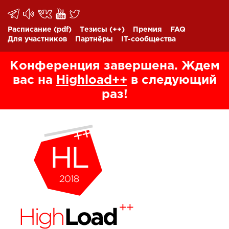
Расписание
(pdf)
Тезисы
(++)
Премия
FAQ
Для участников
Партнёры
IT-сообщества
Конференция завершена. Ждем
вас на
Highload++
в следующий
раз!