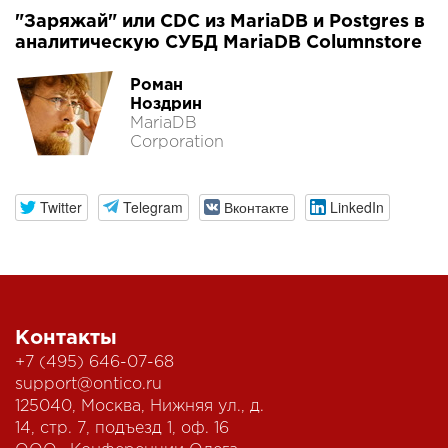
"Заряжай" или CDC из MariaDB и Postgres в
аналитическую СУБД MariaDB Columnstore
Роман
Ноздрин
MariaDB
Corporation
Twitter
Telegram
Вконтакте
LinkedIn
Контакты
+7 (495) 646-07-68
support@ontico.ru
125040, Москва, Нижняя ул., д.
14, стр. 7, подъезд 1, оф. 16