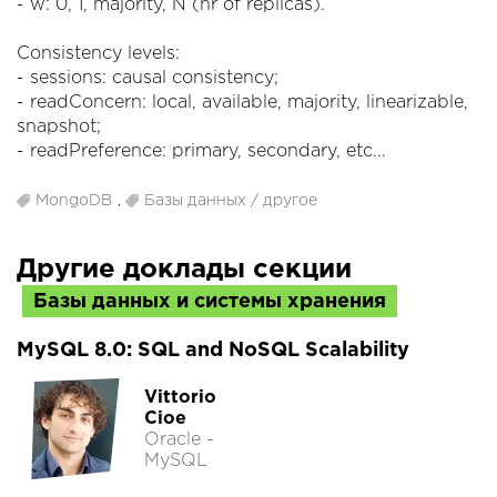
- w: 0, 1, majority, N (nr of replicas).
Consistency levels:
- sessions: causal consistency;
- readConcern: local, available, majority, linearizable,
snapshot;
- readPreference: primary, secondary, etc...
MongoDB
,
Базы данных / другое
Другие доклады секции
Базы данных и системы хранения
MySQL 8.0: SQL and NoSQL Scalability
Vittorio
Cioe
Oracle -
MySQL