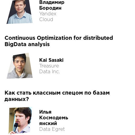
Владимир
Бородин
Yandex
Cloud
Continuous Optimization for distributed
BigData analysis
Kai Sasaki
Treasure
Data Inc.
Как стать классным спецом по базам
данных?
Илья
Космодемь
янский
Data Egret