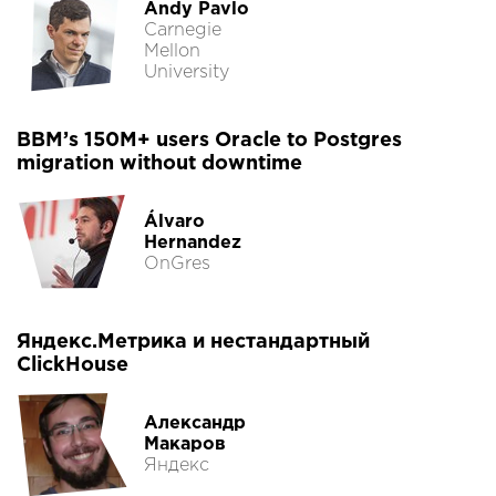
Andy Pavlo
Carnegie
Mellon
University
BBM’s 150M+ users Oracle to Postgres
migration without downtime
Álvaro
Hernandez
OnGres
Яндекс.Метрика и нестандартный
ClickHouse
Александр
Макаров
Яндекс