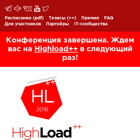
Расписание
(pdf)
Тезисы
(++)
Премия
FAQ
Для участников
Партнёры
IT-сообщества
Конференция завершена. Ждем
вас на
Highload++
в следующий
раз!