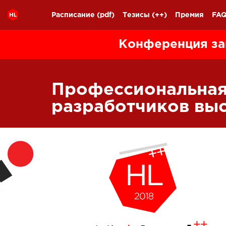
Расписание
(pdf)
Тезисы
(++)
Премия
FA
Конференция за
Профессиональна
разработчиков вы