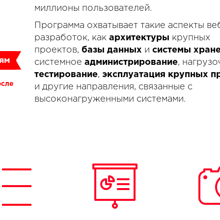
миллионы пользователей.
Программа охватывает такие аспекты ве
разработок, как
архитектуры
крупных
проектов,
базы данных
и
системы хран
сям
системное
администрирование
, нагруз
тестирование
,
эксплуатация крупных п
осле
и другие направления, связанные с
высоконагруженными системами.