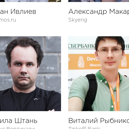
ан Ивлиев
Александр Мака
mos.ru
Skyeng
ила Штань
Виталий Рыбник