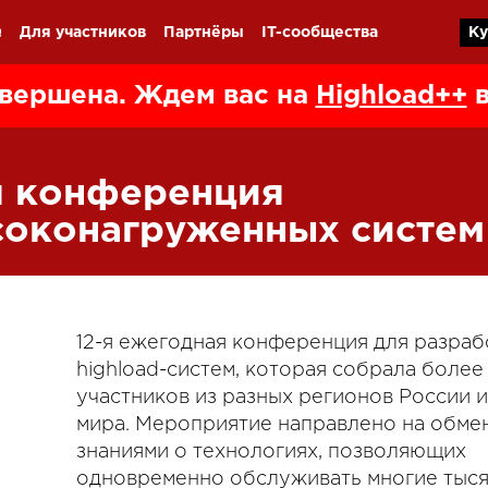
Q
Для участников
Партнёры
IT-сообщества
Ку
вершена. Ждем вас на
Highload++
в
я конференция
соконагруженных систем
12-я ежегодная конференция для разраб
highload-систем, которая собрала боле
участников из разных регионов России и
мира. Мероприятие направлено на обме
знаниями о технологиях, позволяющих
одновременно обслуживать многие тыся