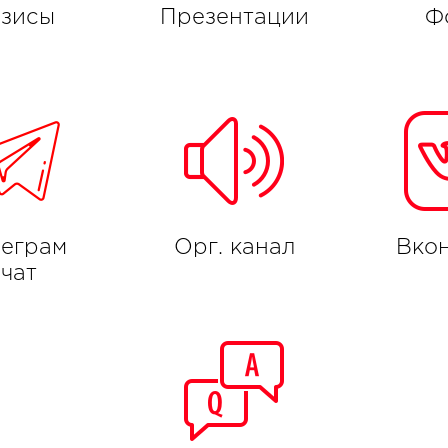
езисы
Презентации
Ф
леграм
Орг. канал
Вкон
-чат