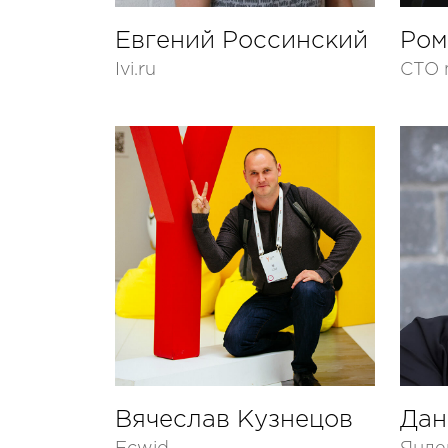
Евгений Россинский
Ром
Ivi.ru
CTO 
Вячеслав Кузнецов
Дан