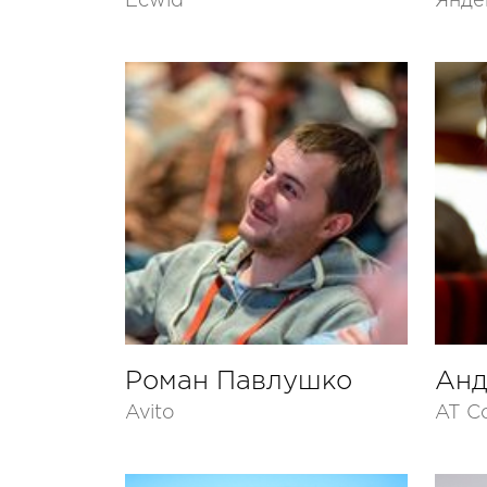
Ecwid
Янде
Роман Павлушко
Анд
Avito
AT Co