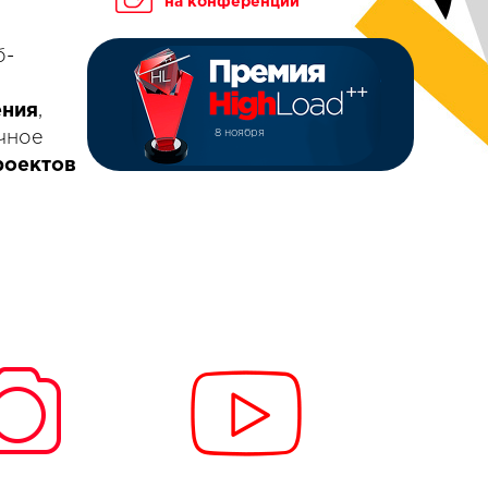
на конференции
б-
ения
,
8 ноября
очное
роектов