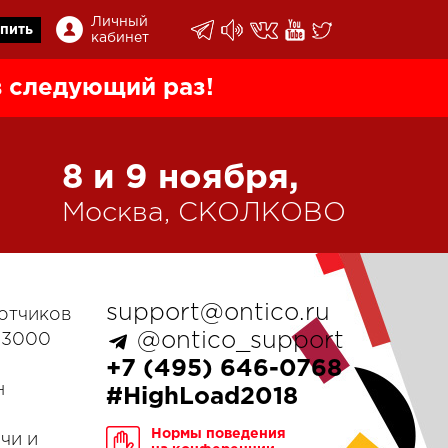
Личный
пить
кабинет
 следующий раз!
8 и 9 ноября,
Москва, СКОЛКОВО
support@ontico.ru
отчиков
@ontico_support
е 3000
+7 (495) 646-0768
н
#HighLoad2018
Нормы поведения
чи и