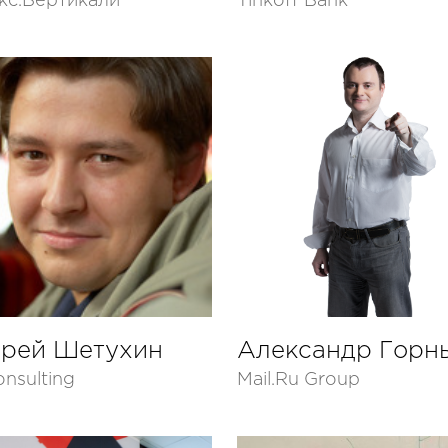
кс.Вертикали
Tinkoff Bank
рей Шетухин
Александр Горн
nsulting
Mail.Ru Group