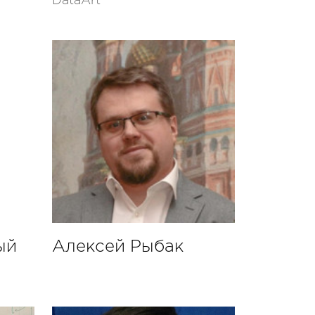
DataArt
ый
Алексей Рыбак