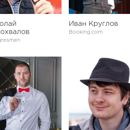
олай
Иван Круглов
охвалов
Booking.com
gresmen