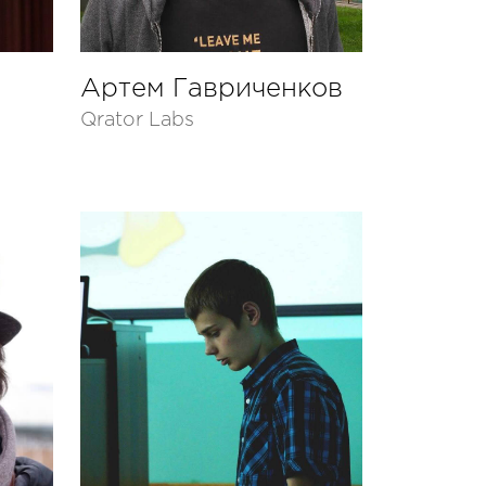
Артем Гавриченков
Qrator Labs