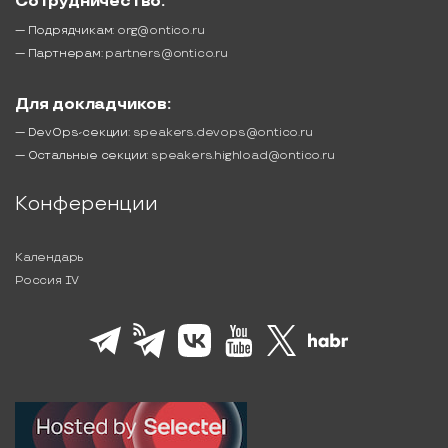
Сотрудничество:
— Подрядчикам:
org@ontico.ru
— Партнерам:
partners@ontico.ru
Для докладчиков:
— DevOps-секции:
speakers.devops@ontico.ru
— Остальные секции:
speakers.highload@ontico.ru
Конференции
Календарь
Россия IV