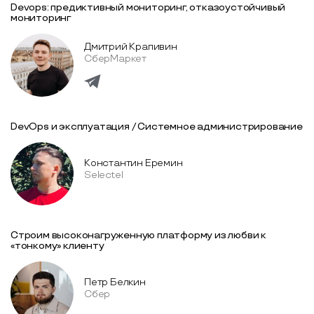
Devops: предиктивный мониторинг, отказоустойчивый
мониторинг
Дмитрий Крапивин
СберМаркет
DevOps и эксплуатация / Системное администрирование
Константин Еремин
Selectel
Строим высоконагруженную платформу из любви к
«тонкому» клиенту
Петр Белкин
Сбер