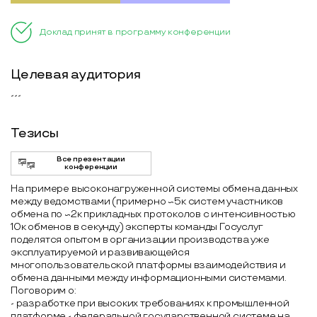
Доклад принят в программу конференции
Целевая аудитория
---
Тезисы
Все презентации
конференции
На примере высоконагруженной системы обмена данных
между ведомствами (примерно ~5к систем участников
обмена по ~2к прикладных протоколов с интенсивностью
10к обменов в секунду) эксперты команды Госуслуг
поделятся опытом в организации производства уже
эксплуатируемой и развивающейся
многопользовательской платформы взаимодействия и
обмена данными между информационными системами.
Поговорим о:
- разработке при высоких требованиях к промышленной
платформе - федеральной государственной системе на