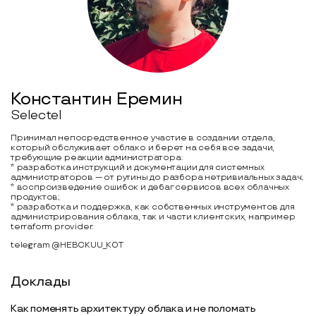
Константин Еремин
Selectel
Принимал непосредственное участие в создании отдела,
который обслуживает облако и берет на себя все задачи,
требующие реакции администратора:
* разработка инструкций и документации для системных
администраторов — от рутины до разбора нетривиальных задач;
* воспроизведение ошибок и дебаг сервисов всех облачных
продуктов;
* разработка и поддержка, как собственных инструментов для
администрирования облака, так и части клиентских, например
terraform provider.
telegram @HEBCKUU_KOT
Доклады
Как поменять архитектуру облака и не поломать