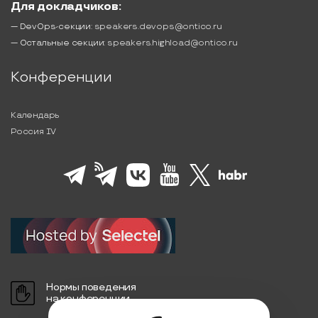
Для докладчиков:
— DevOps-секции:
speakers.devops@ontico.ru
— Остальные секции:
speakers.highload@ontico.ru
Конференции
Календарь
Россия IV
Нормы поведения
на конференции