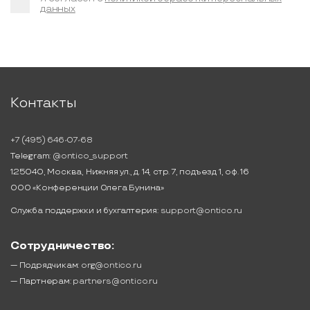
данных
Контакты
+7 (495) 646-07-68
Telegram:
@ontico_support
125040, Москва, Нижняя ул., д. 14, стр. 7, подъезд 1, оф. 16
ООО «Конференции Олега Бунина»
Служба поддержки и бухгалтерия:
support@ontico.ru
Сотрудничество:
— Подрядчикам:
org@ontico.ru
— Партнерам:
partners@ontico.ru