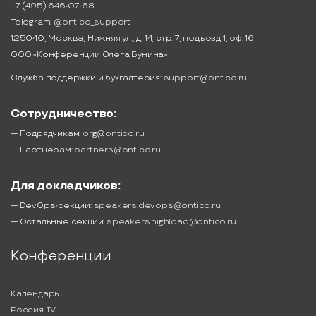
+7 (495) 646-07-68
Telegram:
@ontico_support
125040, Москва, Нижняя ул., д. 14, стр. 7, подъезд 1, оф. 16
ООО «Конференции Олега Бунина»
Служба поддержки и бухгалтерия:
support@ontico.ru
Сотрудничество:
— Подрядчикам:
org@ontico.ru
— Партнерам:
partners@ontico.ru
Для докладчиков:
— DevOps-секции:
speakers.devops@ontico.ru
— Остальные секции:
speakers.highload@ontico.ru
Конференции
Календарь
Россия IV