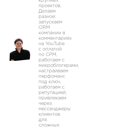
крупных
проектов.
Делаем
разное:
запускаем
ORM
компании в
комментариях
на YouTube
с оплатой
по CPM,
работаем с
микроблогерами,
настраиваем
перфоманс
под ключ,
работаем с
репутацией,
привлекаем
через
мессенджеры
клиентов
для
сложных