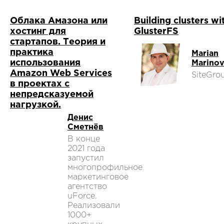
Облака Амазона или
Building clusters wi
хостинг для
GlusterFS
стартапов. Теория и
практика
Marian
использования
Marino
Amazon Web Services
SiteGro
в проектах с
непредсказуемой
нагрузкой.
Денис
Сметнёв
В конце
2021 года
запустил
многопрофильное
маркетинговое
агентство
uForce.
Реализовали
1000+