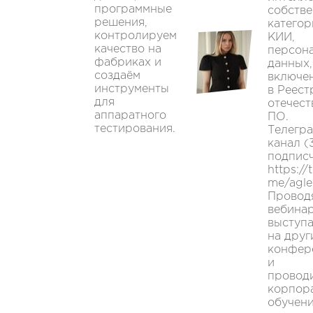
программные
собстве
решения,
катего
контролируем
КИИ,
качество на
персон
фабриках и
данных,
создаём
включе
инструменты
в Реест
для
отечест
аппаратного
ПО.
тестирования.
Телегра
канал (
подпис
https://t
me/agle
Провод
вебина
выступ
на друг
конфер
и
провод
корпор
обучен