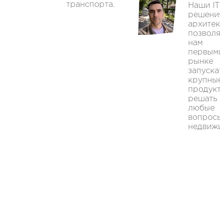
транспорта.
Наши IT
решени
архитек
позвол
нам
первым
рынке
запуска
крупны
продук
решать
любые
вопрос
недвиж