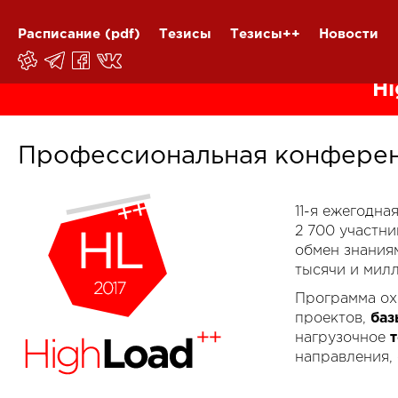
Расписание
(pdf)
Тезисы
Тезисы++
Новости
Hi
Профессиональная конферен
11-я ежегодн
2 700 участн
обмен знания
тысячи и мил
Программа ох
проектов,
баз
нагрузочное
направления,