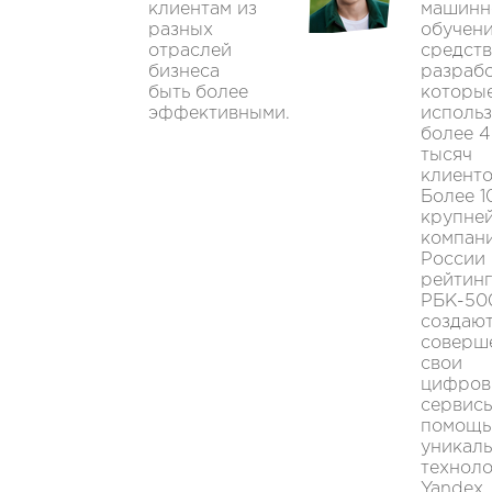
клиентам из
машинн
разных
обучени
отраслей
средств
бизнеса
разрабо
быть более
которы
эффективными.
исполь
более 4
тысяч
клиенто
Более 1
крупне
компан
России
рейтинг
РБК-50
создают
соверш
свои
цифров
сервисы
помощ
уникал
технол
Yandex