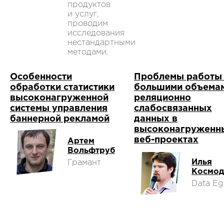
продуктов
и услуг,
проводим
исследования
нестандартными
методами.
Особенности
Проблемы работы 
обработки статистики
большими объема
высоконагруженной
реляционно
системы управления
слабосвязанных
баннерной рекламой
данных в
высоконагруженн
веб-проектах
Артем
Вольфтруб
Илья
Грамант
Космод
Data Eg