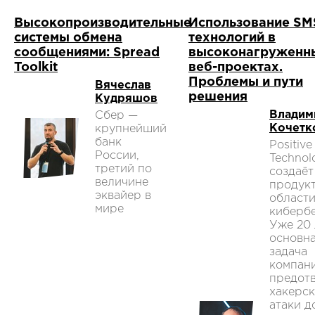
Высокопроизводительные
Использование SM
системы обмена
технологий в
сообщениями: Spread
высоконагруженн
Toolkit
веб-проектах.
Проблемы и пути
Вячеслав
решения
Кудряшов
Владим
Сбер —
Кочетк
крупнейший
банк
Positive
России,
Technol
третий по
создаёт
величине
продук
эквайер в
област
мире
кибербе
Уже 20 
основн
задача
компан
предот
хакерс
атаки д