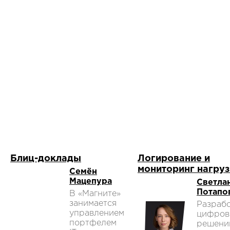
Блиц-доклады
Логирование и
мониторинг нагруз
Семён
Мацепура
Светла
Потапо
В «Магните»
занимается
Разраб
управлением
цифров
портфелем
решени