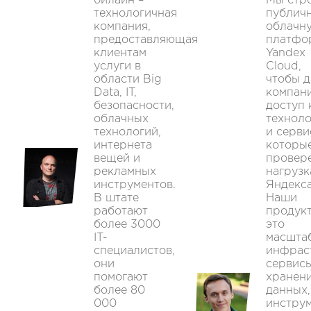
билайн –
Мы стр
технологичная
публич
компания,
облачн
предоставляющая
платфо
клиентам
Yandex
услуги в
Cloud,
области Big
чтобы д
Data, IT,
компан
безопасности,
доступ 
облачных
технол
технологий,
и серви
интернета
которы
вещей и
провер
рекламных
нагруз
инструментов.
Яндекса
В штате
Наши
работают
продук
более 3000
это
IT-
масшта
специалистов,
инфрас
они
сервис
помогают
хранен
более 80
данных,
000
инстру