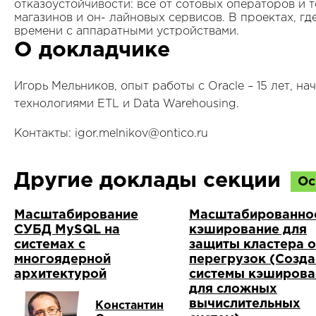
отказоустойчивости: все от сотовых операторов и 
магазинов и он- лайновых сервисов. В проектах, гд
времени с аппаратными устройствами.
О докладчике
Игорь Мельников, опыт работы с Oracle – 15 лет, на
технологиями ETL и Data Warehousing.
Контакты: igor.melnikov@ontico.ru
Другие доклады секции
Ос
Масштабирование
Масштабированно
СУБД MySQL на
кэширование для
системах с
защиты кластера о
многоядерной
перегрузок (Созд
архитектурой
системы кэширова
для сложных
вычислительных
Константин