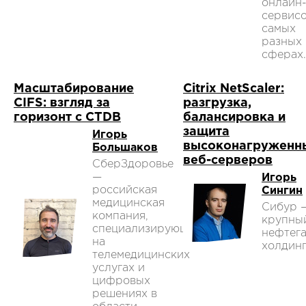
онлайн
сервисо
самых
разных
сферах.
Масштабирование
Citrix NetScaler:
CIFS: взгляд за
разгрузка,
горизонт с CTDB
балансировка и
защита
Игорь
высоконагруженн
Большаков
веб-серверов
СберЗдоровье
—
Игорь
российская
Сингин
медицинская
Сибур 
компания,
крупны
специализирующаяся
нефтег
на
холдинг
телемедицинских
услугах и
цифровых
решениях в