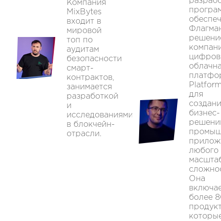
разраб
Компания
програ
MixBytes
обеспеч
входит в
Флагма
мировой
решени
топ по
компан
аудитам
цифров
безопасности
облачн
смарт-
платфо
контрактов,
Platfor
занимается
для
разработкой
создан
и
бизнес-
исследованиями
решени
в блокчейн-
промыш
отрасли.
прилож
любого
масшта
сложно
Она
включа
более 8
продукт
которы