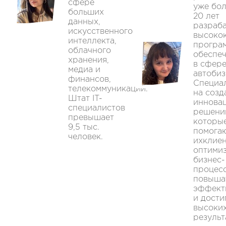
сфере
уже бо
больших
20 лет
данных,
разраб
искусственного
высоко
интеллекта,
програ
облачного
обеспе
хранения,
в сфер
медиа и
автобиз
финансов,
Специа
телекоммуникаций.
на созд
Штат IT-
иннова
специалистов
решени
превышает
которы
9,5 тыс.
помога
человек.
ихклие
оптими
бизнес-
процес
повыша
эффект
и дости
высоки
результ