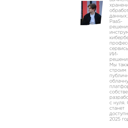
хранени
обрабо
данных;
PaaS-
решени
инстру
кибербе
профес
сервис
ИИ-
решени
Мы так
строим
публич
облачн
платфо
собств
разраб
с нуля.
станет
доступн
2025 го