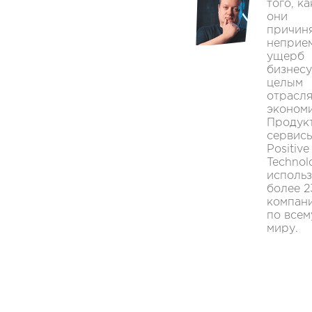
того, ка
они
причин
неприе
ущерб
бизнесу
целым
отрасл
экономи
Продук
сервис
Positive
Technol
исполь
более 
компан
по всем
миру.