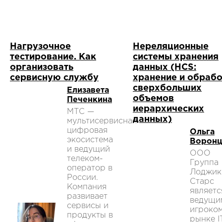
Нагрузочное
Нереляционные
тестирование. Как
системы хранения
организовать
данных (HCS:
сервисную службу
хранение и обраб
сверхбольших
Елизавета
объемов
Печенкина
иерархических
МТС —
данных)
мультисервисная
цифровая
Ольга
экосистема
Воронц
и ведущий
ООО
телеком-
Группа
оператор в
Лоджик
России.
Старс
Компания
являетс
развивает
ведущи
сервисы и
игроком
продукты в
рынке I