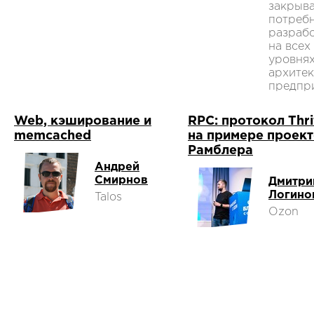
закрыв
потреб
разраб
на всех
уровня
архите
предпри
Web, кэширование и
RPC: протокол Thri
memcached
на примере проек
Рамблера
Андрей
Смирнов
Дмитри
Логино
Talos
Ozon