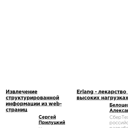
Извлечение
Erlang - лекарство
структурированной
высоких нагрузка
информации из web-
Белоце
страниц
Алекса
Сергей
СберТе
Прилуцкий
россий