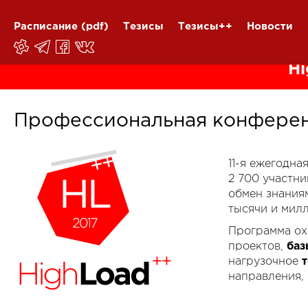
Расписание
(pdf)
Тезисы
Тезисы++
Новости
Hi
Профессиональная конферен
11-я ежегодн
2 700 участн
обмен знания
тысячи и мил
Программа ох
проектов,
баз
нагрузочное
направления,