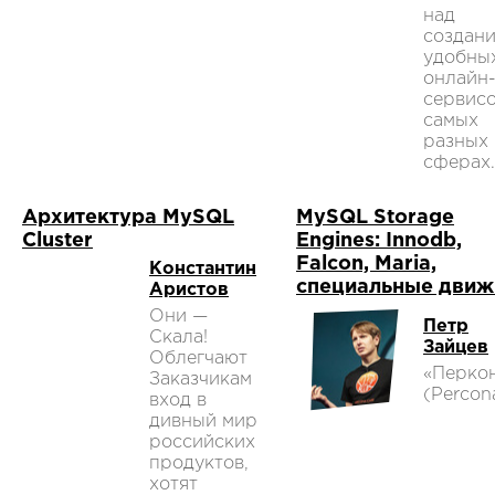
над
создан
удобны
онлайн
сервисо
самых
разных
сферах.
Архитектура MySQL
MySQL Storage
Cluster
Engines: Innodb,
Falcon, Maria,
Константин
специальные движ
Аристов
Они —
Петр
Скала!
Зайцев
Облегчают
«Перко
Заказчикам
(Percon
вход в
дивный мир
российских
продуктов,
хотят