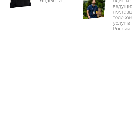
Яндекс Go
один из
ведущи
постав
телеко
услуг в
России