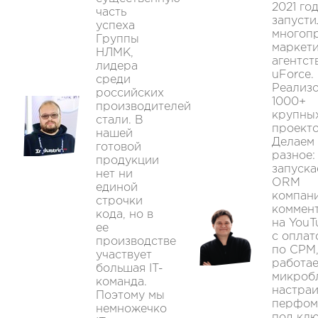
2021 го
часть
запусти
успеха
многоп
Группы
маркет
НЛМК,
агентст
лидера
uForce.
среди
Реализ
российских
1000+
производителей
крупны
стали. В
проекто
нашей
Делаем
готовой
разное:
продукции
запуска
нет ни
ORM
единой
компан
строчки
коммен
кода, но в
на YouT
ее
с оплат
производстве
по CPM
участвует
работае
большая IT-
микроб
команда.
настра
Поэтому мы
перфом
немножечко
под клю