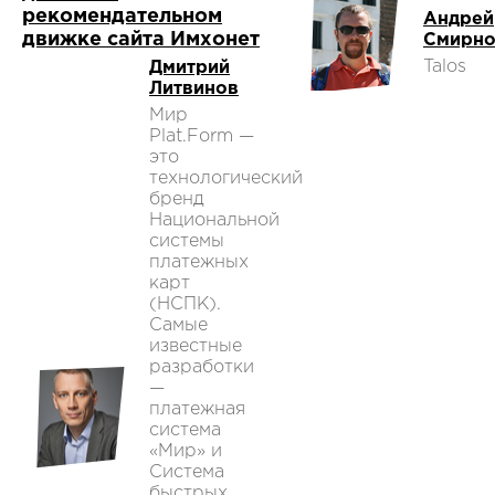
рекомендательном
Андрей
движке сайта Имхонет
Смирн
Talos
Дмитрий
Литвинов
Мир
Plat.Form —
это
технологический
бренд
Национальной
системы
платежных
карт
(НСПК).
Самые
известные
разработки
—
платежная
система
«Мир» и
Система
быстрых