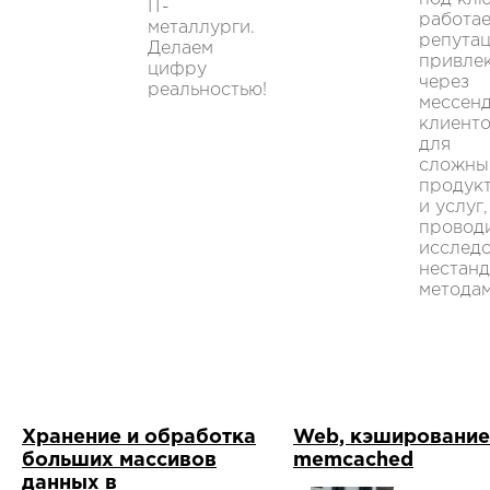
IT-
работае
металлурги.
репутац
Делаем
привле
цифру
через
реальностью!
мессен
клиент
для
сложны
продук
и услуг,
провод
исслед
нестан
методам
Хранение и обработка
Web, кэширование
больших массивов
memcached
данных в