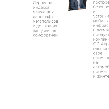
постро
Сервисов
безопа
Яндекса,
и
меняющих
устойч
ландшафт
мобиль
мегаполисов
инфрас
и делающих
Флагма
вашу жизнь
продук
комфортней.
компан
ОС Авр
расшир
свое
примен
на
автомо
промыш
и финте