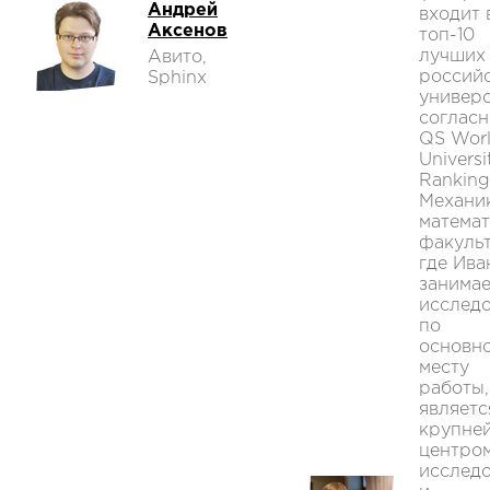
Андрей
входит 
Аксенов
топ-10
лучших
Авито,
россий
Sphinx
универ
согласн
QS Wor
Universi
Ranking
Механи
матема
факульт
где Ива
занимае
исслед
по
основн
месту
работы,
являетс
крупне
центро
исслед