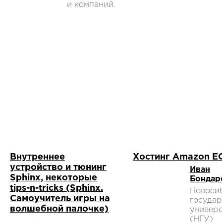
и компаний.
Внутреннее
Хостинг Amazon E
устройство и тюнинг
Иван
Sphinx, некоторые
Бондар
tips-n-tricks (Sphinx.
Новоси
Самоучитель игры на
госуда
волшебной палочке)
универс
(НГУ)