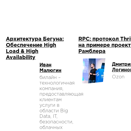
Архитектура Бегуна:
RPC: протокол Thri
Обеспечение High
на примере проек
Load & High
Рамблера
Availability
Дмитри
Иван
Логино
Малюгин
Ozon
билайн –
технологичная
компания,
предоставляющая
клиентам
услуги в
области Big
Data, IT,
безопасности,
облачных