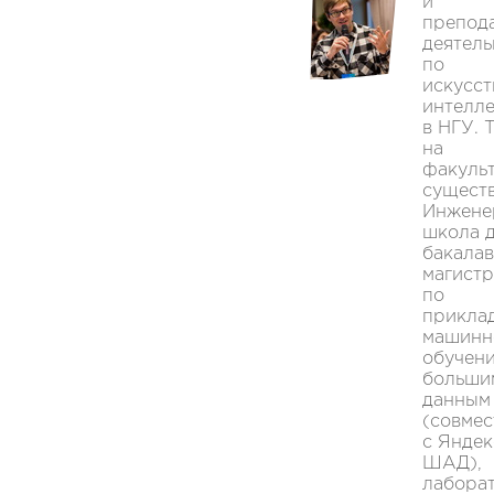
и
препод
деятель
по
искусс
интелле
в НГУ. Т
на
факуль
сущест
Инжене
школа 
бакалав
магистр
по
прикла
машинн
обучен
больши
данным
(совмес
с Яндек
ШАД),
лабора