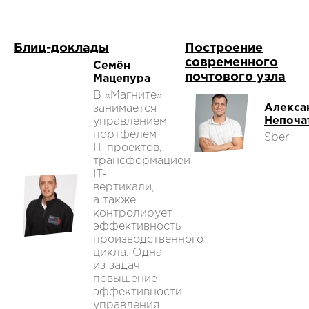
Блиц-доклады
Построение
современного
Семён
почтового узла
Мацепура
В «Магните»
Алекса
занимается
Непоча
управлением
портфелем
Sber
IT-проектов,
трансформацией
IT-
вертикали,
а также
контролирует
эффективность
производственного
цикла. Одна
из задач —
повышение
эффективности
управления