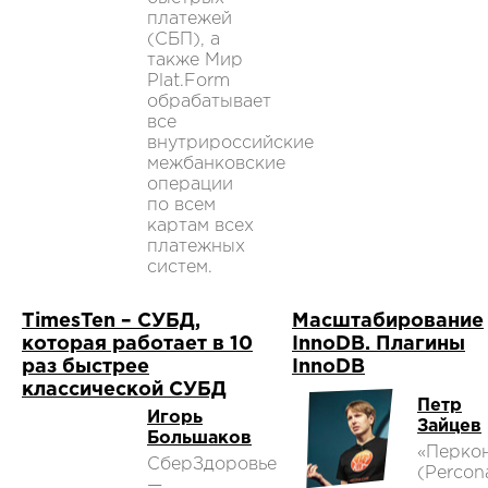
платежей
(СБП), а
также Мир
Plat.Form
обрабатывает
все
внутрироссийские
межбанковские
операции
по всем
картам всех
платежных
систем.
TimesTen – СУБД,
Масштабирование
которая работает в 10
InnoDB. Плагины
раз быстрее
InnoDB
классической СУБД
Петр
Игорь
Зайцев
Большаков
«Перко
СберЗдоровье
(Percon
—