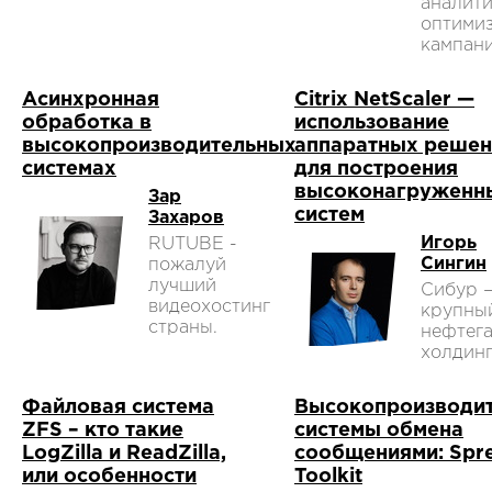
аналити
оптими
кампани
Асинхронная
Citrix NetScaler —
обработка в
использование
высокопроизводительных
аппаратных решен
системах
для построения
высоконагруженн
Зар
систем
Захаров
Игорь
RUTUBE -
Сингин
пожалуй
лучший
Сибур 
видеохостинг
крупны
страны.
нефтег
холдинг
Файловая система
Высокопроизводи
ZFS – кто такие
системы обмена
LogZilla и ReadZilla,
сообщениями: Spr
или особенности
Toolkit