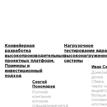
Конвейерная
Нагрузочное
разработка
тестирование ядра
высокопроизводительных
высоконагруженн
проектных платформ.
системы
Примеры и
Иван С
инвестиционный
Домкли
подход
дочка
Сбера,
Сергей
через н
Пономарев
выдаёт
Purrweb
больше
компания
полови
которая
ипотеки
специализируется