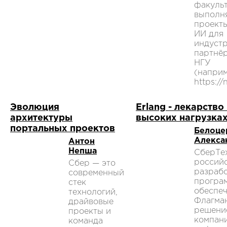
факуль
выполн
проект
ИИ для
индуст
партнё
НГУ
(наприм
https://
Эволюция
Erlang - лекарство
архитектуры
высоких нагрузка
портальных проектов
Белоце
Алекса
Антон
Непша
СберТе
россий
Сбер — это
разраб
современный
програ
стек
обеспеч
технологий,
Флагма
драйвовые
решени
проекты и
компан
команда