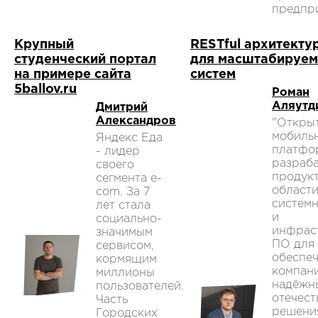
предпри
Крупный
RESTful архитекту
студенческий портал
для масштабируе
на примере сайта
систем
5ballov.ru
Роман
Аляутд
Дмитрий
Александров
"Откры
мобиль
Яндекс Еда
платфо
- лидер
разраб
своего
продук
сегмента e-
област
com. За 7
систем
лет стала
и
социально-
инфрас
значимым
ПО для
сервисом,
обеспе
кормящим
компан
миллионы
надёжн
пользователей.
отечес
Часть
решени
Городских