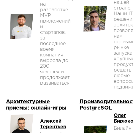
нашей
на
стране.
разработке
Наши IT
MVP
решени
приложений
архитек
и
позвол
стартапов,
нам
за
первым
последнее
рынке
время
запуска
компания
крупны
выросла до
продук
200
решать
человек и
любые
продолжает
вопрос
развиваться.
недвиж
Архитектурные
Производительнос
приемы: онлайн-игры
PostgreSQL
Олег
Алексей
Бирюк
Терентьев
Билайн 