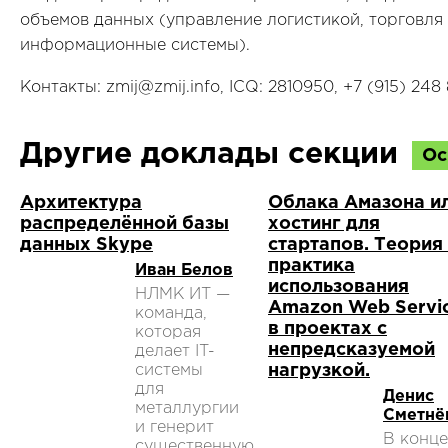
объемов данных (управление логистикой, торговля
информационные системы).
Контакты: zmij@zmij.info, ICQ: 2810950, +7 (915) 248
Другие доклады секции
Ос
Архитектура
Облака Амазона и
распределённой базы
хостинг для
данных Skype
стартапов. Теория
практика
Иван Белов
использования
НЛМК ИТ —
Amazon Web Servi
команда,
в проектах с
которая
непредсказуемой
делает IT-
системы
нагрузкой.
для
Денис
металлургии
Сметнё
и генерит
В конце
существенную