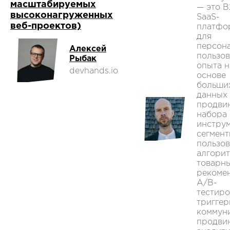
масштабируемых
— это B
высоконагруженных
SaaS-
веб-проектов)
платфо
для
персон
Алексей
пользов
Рыбак
опыта н
devhands.io
основе
больши
данных
продви
набора
инстру
сегмен
пользов
алгори
товарн
рекоме
А/В-
тестиро
тригге
коммун
продви