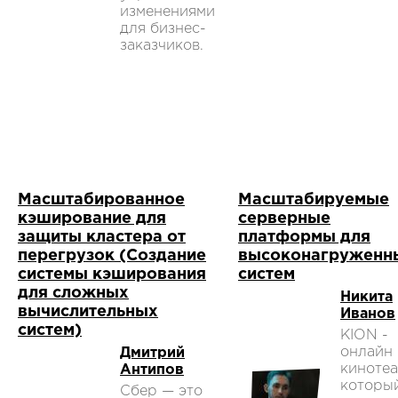
изменениями
для бизнес-
заказчиков.
Масштабированное
Масштабируемые
кэширование для
серверные
защиты кластера от
платформы для
перегрузок (Создание
высоконагруженн
системы кэширования
систем
для сложных
Никита
вычислительных
Иванов
систем)
KION -
онлайн
Дмитрий
кинотеа
Антипов
которы
Сбер — это