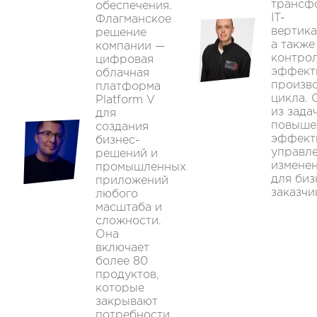
трансф
обеспечения.
IT-
Флагманское
вертика
решение
а также
компании —
контро
цифровая
эффект
облачная
произв
платформа
цикла. 
Platform V
из зада
для
повыше
создания
эффект
бизнес-
управл
решений и
измене
промышленных
для биз
приложений
заказчи
любого
масштаба и
сложности.
Она
включает
более 80
продуктов,
которые
закрывают
потребности