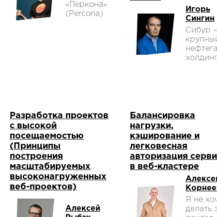
«Перкона»
Игорь
(Percona)
Сингин
Сибур 
крупны
нефтег
холдинг
Разработка проектов
Балансировка
с высокой
нагрузки,
посещаемостью
кэширование и
(Принципы
легковесная
построения
авторизация серв
масштабируемых
в веб-кластере
высоконагруженных
Алексе
веб-проектов)
Корнее
Я не хо
Алексей
делать 