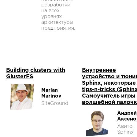
разработки
на всех
уровнях
архитектуры
предприятия.
Building clusters with
Внутреннее
GlusterFS
устройство и тюни
Sphinx, некоторые
tips-n-tricks (Sphinx
Marian
Самоучитель игры
Marinov
волшебной палочк
SiteGround
Андрей
Аксено
Авито,
Sphinx