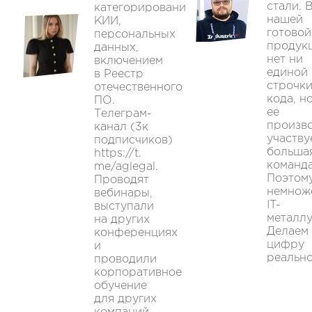
стали. 
категорирования
нашей
КИИ,
готовой
персональных
продук
данных,
нет ни
включением
единой
в Реестр
строчк
отечественного
кода, но
ПО.
ее
Телеграм-
произв
канал (3к
участву
подписчиков)
большая
https://t.
команда
me/aglegal.
Поэтом
Проводят
немнож
вебинары,
IT-
выступали
металлу
на других
Делаем
конференциях
цифру
и
реально
проводили
корпоративное
обучение
для других