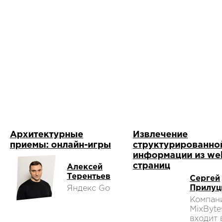
Архитектурные
Извлечение
приемы: онлайн-игры
структурированно
информации из we
страниц
Алексей
Терентьев
Сергей
Прилуц
Яндекс Go
Компан
MixByte
входит 