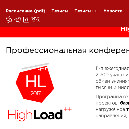
Расписание
(pdf)
Тезисы
Тезисы++
Новости
Hi
Профессиональная конферен
11-я ежегодн
2 700 участн
обмен знания
тысячи и мил
Программа ох
проектов,
баз
нагрузочное
направления,