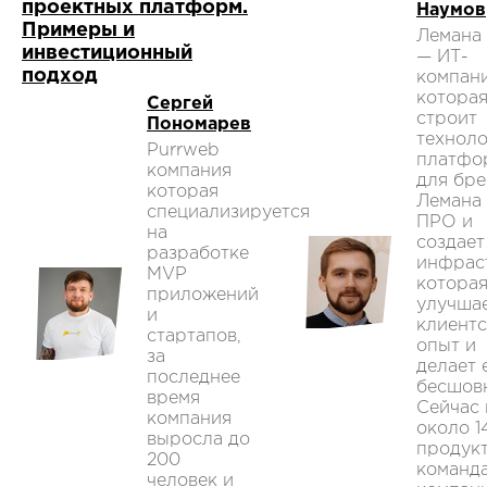
проектных платформ.
Наумов
Примеры и
Лемана
инвестиционный
— ИТ-
подход
компани
котора
Сергей
строит
Пономарев
технол
Purrweb
платфо
компания
для бр
которая
Лемана
специализируется
ПРО и
на
создает
разработке
инфрас
MVP
котора
приложений
улучша
и
клиент
стартапов,
опыт и
за
делает 
последнее
бесшов
время
Сейчас 
компания
около 1
выросла до
продук
200
команд
человек и