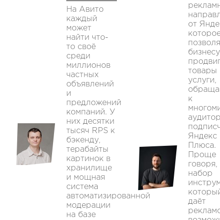
реклам
На Авито
направ
каждый
от Янде
может
которо
найти что-
позволя
то своё
бизнесу
среди
продвиг
миллионов
товары 
частных
услуги,
объявлений
обраща
и
к
предложений
многом
компаний. У
аудито
них десятки
подпис
тысяч RPS к
Яндекс
бэкенду,
Плюса.
терабайты
Проще
картинок в
говоря,
хранилище
набор
и мощная
инструм
система
которы
автоматизированной
даёт
модерации
реклам
на базе