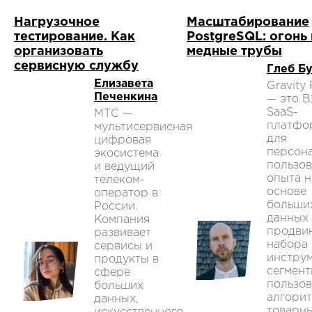
Нагрузочное
Масштабирование
тестирование. Как
PostgreSQL: огонь 
организовать
медные трубы
сервисную службу
Глеб Б
Елизавета
Gravity 
Печенкина
— это B
SaaS-
МТС —
платфо
мультисервисная
для
цифровая
персон
экосистема
пользов
и ведущий
опыта н
телеком-
основе
оператор в
больши
России.
данных
Компания
продви
развивает
набора
сервисы и
инстру
продукты в
сегмен
сфере
пользов
больших
алгори
данных,
товарн