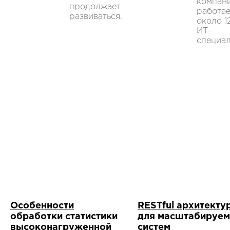
компан
продолжает
работае
развиваться.
около 1
ИТ-
специал
Особенности
RESTful архитекту
обработки статистики
для масштабируе
высоконагруженной
систем