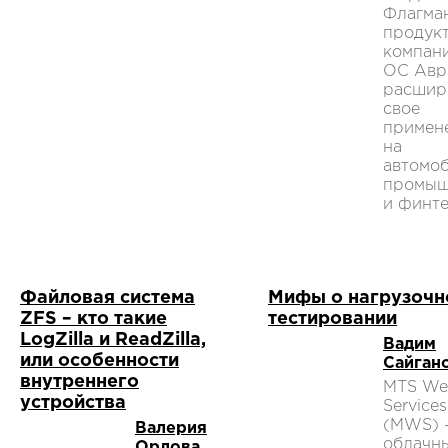
Флагма
продук
компан
ОС Авр
расшир
свое
примен
на
автомо
промыш
и финте
Файловая система
Мифы о нагрузочн
ZFS – кто такие
тестировании
LogZilla и ReadZilla,
Вадим
или особенности
Сайган
внутреннего
MTS W
устройства
Services
(MWS) 
Валерия
облачн
Орлова