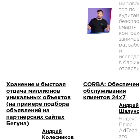
мирово
топ по
аудита
безопа
смарт-
контрак
занимае
разраб
и
исслед
в блокч
отрасли
Хранение и быстрая
CORBA: Обеспече
отдача миллионов
обслуживания
уникальных объектов
клиентов 24x7
(на примере подбора
Андрей
объявлений на
Шалун
партнерских сайтах
Яндекс
Бегуна)
Плюс
AdTech 
Андрей
это
Колесников