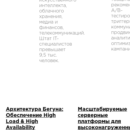
искусственного
рекоме
интеллекта,
А/В-
облачного
тестиро
хранения,
тригге
медиа и
коммун
финансов,
продви
телекоммуникаций.
аналити
Штат IT-
оптими
специалистов
кампани
превышает
9,5 тыс.
человек.
Архитектура Бегуна:
Масштабируемые
Обеспечение High
серверные
Load & High
платформы для
Availability
высоконагруженн