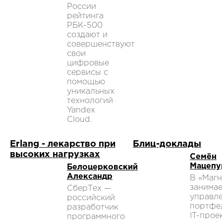
России
рейтинга
РБК-500
создают и
совершенствуют
свои
цифровые
сервисы с
помощью
уникальных
технологий
Yandex
Cloud.
Erlang - лекарство при
Блиц-доклады
высоких нагрузках
Семён
Мацепу
Белоцерковский
Александр
В «Магн
занимае
СберТех —
управл
российский
портфе
разработчик
IT-прое
программного