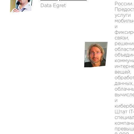
России.
Data Egret
Предос
услуги
мобиль
и
фиксир
связи,
решени
област
объеди
коммун
интерн
вещей,
обрабо
данных,
облачн
вычисл
и
кибербе
Штат IT
специа
компан
превыш