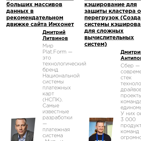
больших массивов
кэширование для
данных в
защиты кластера о
рекомендательном
перегрузок (Созд
движке сайта Имхонет
системы кэширова
для сложных
Дмитрий
вычислительных
Литвинов
систем)
Мир
Plat.Form —
Дмитри
это
Антипо
технологический
Сбер —
бренд
соврем
Национальной
стек
системы
техноло
платежных
драйво
карт
проект
(НСПК).
команд
Самые
едином
известные
У них о
разработки
3 000
—
продук
платежная
команд 
система
огромн