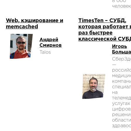
8 000
человек
Web, кэширование и
TimesTen – СУБД,
memcached
которая работает 
раз быстрее
классической СУБ
Андрей
Смирнов
Игорь
Больша
Talos
СберЗд
—
россий
медици
компани
специа
на
телеме
услугах
цифров
решени
област
здравоо