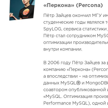
«Перкона» (Percona)
Пётр Зайцев окончил МГУ им.
студенческие годы являлся 
SpyLOG, сервиса статистики 
Пётр стал сотрудником MySQ
оптимизации производительн
внутри компании.
В 2006 году Пётр Зайцев за
компанию «Перкона» (Percon
а впоследствии – на оптими
данных MySQLⓇ и MongoDBⓇ
соавтором опубликованной из
«MySQL. Оптимизация произ
Performance MySQL), одной 