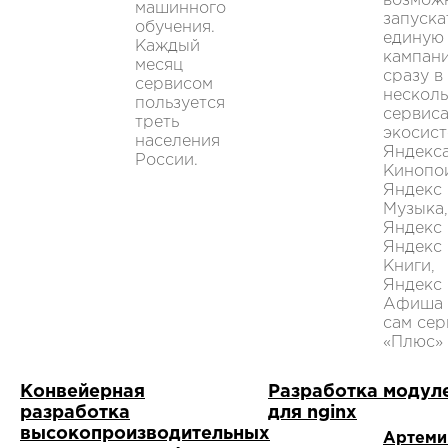
возмож
машинного
запуска
обучения.
единую
Каждый
кампан
месяц
сразу в
сервисом
нескол
пользуется
сервис
треть
экосис
населения
Яндекса
России.
Кинопо
Яндекс
Музыка,
Яндекс 
Яндекс
Книги,
Яндекс
Афиша 
сам сер
«Плюс»
Конвейерная
Разработка модул
разработка
для nginx
высокопроизводительных
Артеми