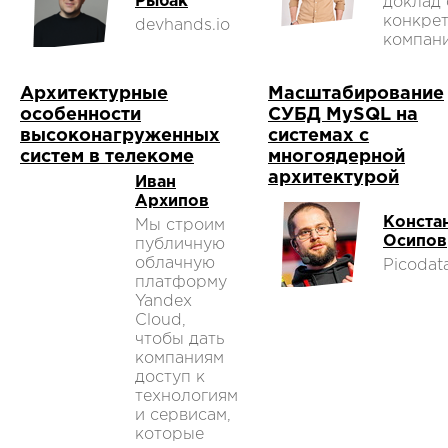
Рыбак
доклад 
конкре
devhands.io
компани
Архитектурные
Масштабирование
особенности
СУБД MySQL на
высоконагруженных
системах с
систем в телекоме
многоядерной
архитектурой
Иван
Архипов
Конста
Мы строим
Осипов
публичную
облачную
Picodat
платформу
Yandex
Cloud,
чтобы дать
компаниям
доступ к
технологиям
и сервисам,
которые