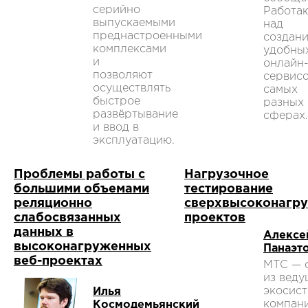
серийно
Работа
выпускаемыми
над
преднастроенными
создан
комплексами
удобны
и
онлайн
позволяют
сервисо
осуществлять
самых
быстрое
разных
развёртывание
сферах.
и ввод в
эксплуатацию.
Проблемы работы с
Нагрузочное
большими объемами
тестирование
реляционно
сверхвысоконагр
слабосвязанных
проектов
данных в
Алексе
высоконагруженных
Панаэт
веб-проектах
МТС — 
из вед
экосис
Илья
компан
Космодемьянский