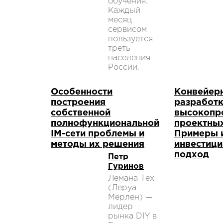
обучения.
Каждый
месяц
сервисом
пользуется
треть
населения
России.
Особенности
Конвейер
построения
разработ
собственной
высокопр
полнофункциональной
проектны
IM-сети проблемы и
Примеры 
методы их решения
инвестиц
подход
Петр
Гуринов
Лемана Тех
(Леруа
Мерлен) —
лидер
рынка DIY в