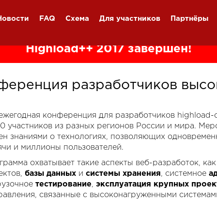
Новости
FAQ
Схема
Для участников
Партнёры
Highload++ 2017 завершён!
ференция разработчиков высо
я ежегодная конференция для разработчиков highload
00 участников из разных регионов России и мира. Ме
ен знаниями о технологиях, позволяющих одновремен
ячи и миллионы пользователей.
грамма охватывает такие аспекты веб-разработок, ка
ектов,
базы данных
и
системы хранения
, системное
а
рузочное
тестирование
,
эксплуатация крупных проек
равления, связанные с высоконагруженными системам