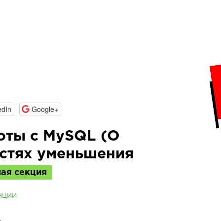
edIn
Google+
оты с MySQL (О
стях уменьшения
ая секция
нции