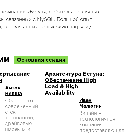
 компании «Бегун», любитель различных
ом связанных с MySQL. Большой опыт
 рассчитанных на высокую нагрузку.
ции
Основная секция
вертывание
Архитектура Бегуна:
м
Обеспечение High
Load & High
Антон
Availability
Непша
Иван
Сбер — это
Малюгин
современный
стек
билайн –
технологий,
технологичная
драйвовые
компания,
проекты и
предоставляющая