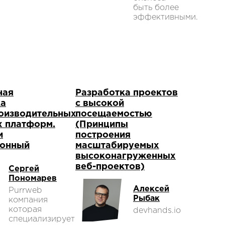
быть более
эффективными.
ная
Разработка проектов
ка
с высокой
оизводительных
посещаемостью
х платформ.
(Принципы
и
построения
ионный
масштабируемых
высоконагруженных
веб-проектов)
Сергей
Пономарев
Алексей
Purrweb
Рыбак
компания
которая
devhands.io
специализируется