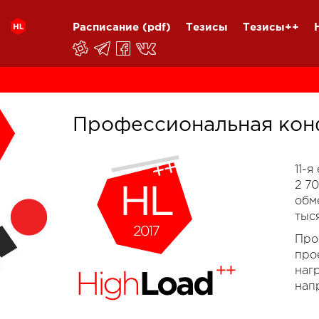
Расписание
(pdf)
Тезисы
Тезисы++
Профессиональная кон
11-
2 7
обм
тыс
Про
про
наг
нап