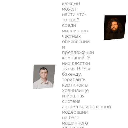
каждый
может
найти что-
то своё
среди
миллионов
частных
объявлений
и
предложений
компаний. У
них десятки
тысяч RPS к
бэкенду,
терабайты
картинок в
хранилище
и мощная
система
автоматизированной
модерации
на базе
машинного