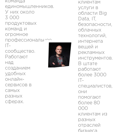
команда
клиентам
единомышленников.
услуги в
У них около
области Big
3 000
Data, IT,
продуктовых
безопасности,
команд и
облачных
огромное
технологий,
профессиональное
интернета
IT-
вещей и
сообщество.
рекламных
Работают
инструментов.
над
В штате
созданием
работают
удобных
более 3000
онлайн-
IT-
сервисов в
специалистов,
самых
они
разных
помогают
сферах.
более 80
000
клиентам из
разных
отраслей
бизнеса