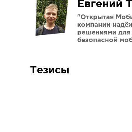
Евгений 
"Открытая Моб
компании надё
решениями для
безопасной мо
Тезисы