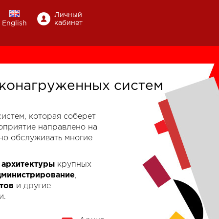
Личный
кабинет
English
конагруженных систем
-систем, которая соберет
роприятие направлено на
но обслуживать многие
к
архитектуры
крупных
дминистрирование
,
тов
и другие
и.