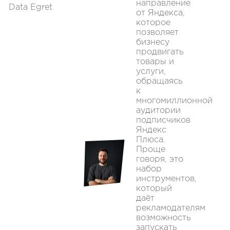
направление
Data Egret
от Яндекса,
которое
позволяет
бизнесу
продвигать
товары и
услуги,
обращаясь
к
многомиллионной
аудитории
подписчиков
Яндекс
Плюса.
Проще
говоря, это
набор
инструментов,
который
даёт
рекламодателям
возможность
запускать