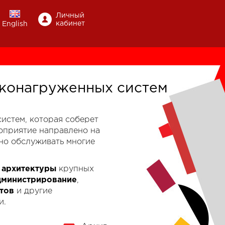
Личный
кабинет
English
конагруженных систем
-систем, которая соберет
роприятие направлено на
но обслуживать многие
к
архитектуры
крупных
дминистрирование
,
тов
и другие
и.