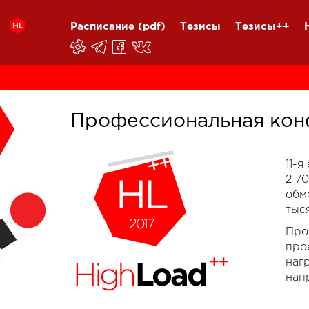
Расписание
(pdf)
Тезисы
Тезисы++
Профессиональная кон
11-
2 7
обм
тыс
Про
про
наг
нап