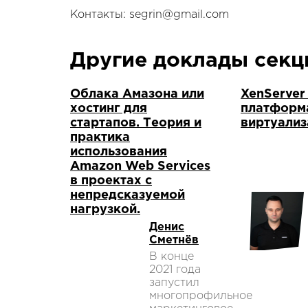
Контакты: segrin@gmail.com
Другие доклады сек
Облака Амазона или
XenServer
хостинг для
платформ
стартапов. Теория и
виртуализ
практика
использования
Amazon Web Services
в проектах с
непредсказуемой
нагрузкой.
Денис
Сметнёв
В конце
2021 года
запустил
многопрофильное