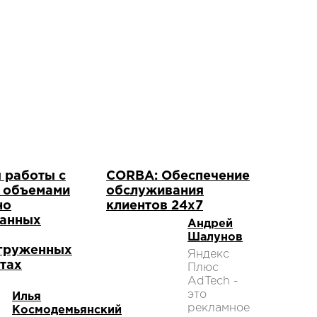
 работы с
CORBA: Обеспечение
 объемами
обслуживания
но
клиентов 24x7
занных
Андрей
Шалунов
груженных
Яндекс
тах
Плюс
AdTech -
это
Илья
рекламное
Космодемьянский