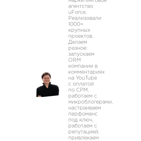
маркетинговое
агентство
uForce.
Реализовали
1000+
крупных
проектов.
Делаем
разное:
запускаем
ORM
компании в
комментариях
на YouTube
с оплатой
по CPM,
работаем с
микроблогерами,
настраиваем
перфоманс
под ключ,
работаем с
репутацией,
привлекаем