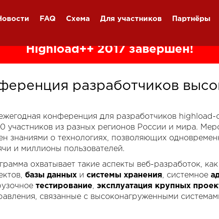
Новости
FAQ
Схема
Для участников
Партнёры
Highload++ 2017 завершён!
ференция разработчиков высо
я ежегодная конференция для разработчиков highload
00 участников из разных регионов России и мира. Ме
ен знаниями о технологиях, позволяющих одновремен
ячи и миллионы пользователей.
грамма охватывает такие аспекты веб-разработок, ка
ектов,
базы данных
и
системы хранения
, системное
а
рузочное
тестирование
,
эксплуатация крупных проек
равления, связанные с высоконагруженными системам