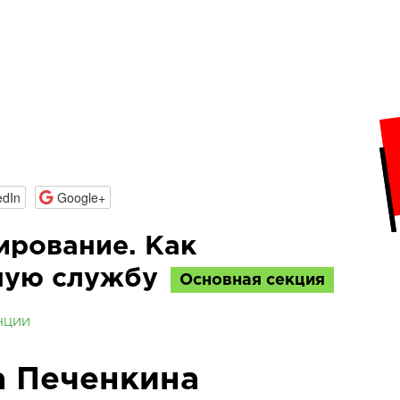
edIn
Google+
ирование. Как
сную службу
Основная секция
нции
а Печенкина