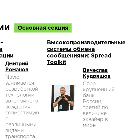
ции
Основная секция
 –
Высокопроизводительные
а
системы обмена
ации
сообщениями: Spread
Toolkit
Дмитрий
Романов
Вячеслав
Кудряшов
Navio
занимается
Сбер —
разработкой
крупнейший
технологии
банк
автономного
России,
вождения,
третий по
совместимую
величине
с
эквайер в
различными
мире
видами
транспорта.