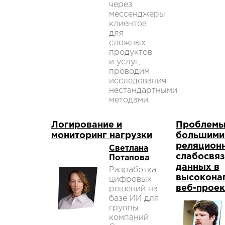
через
мессенджеры
клиентов
для
сложных
продуктов
и услуг,
проводим
исследования
нестандартными
методами.
Логирование и
Проблемы
мониторинг нагрузки
большими
реляцион
Светлана
слабосвя
Потапова
данных в
Разработка
высокона
цифровых
веб-проек
решений на
базе ИИ для
группы
компаний