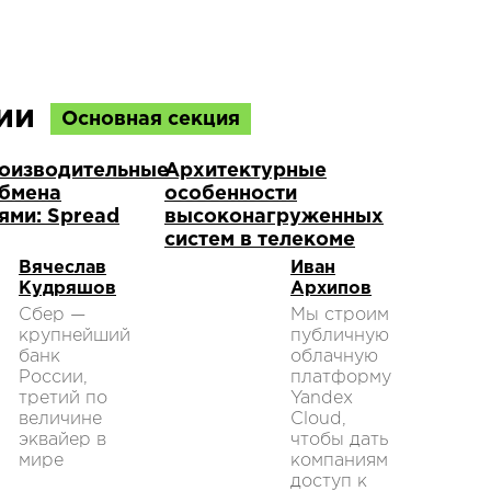
ции
Основная секция
оизводительные
Архитектурные
обмена
особенности
ями: Spread
высоконагруженных
систем в телекоме
Вячеслав
Иван
Кудряшов
Архипов
Сбер —
Мы строим
крупнейший
публичную
банк
облачную
России,
платформу
третий по
Yandex
величине
Cloud,
эквайер в
чтобы дать
мире
компаниям
доступ к