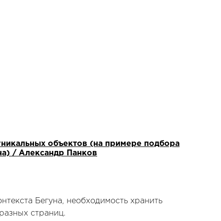
уникальных объектов (на примере подбора
на) / Александр Панков
нтекста Бегуна, необходимость хранить
разных страниц.