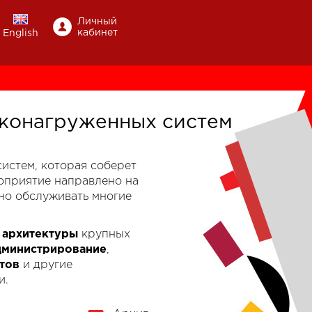
Личный
кабинет
English
конагруженных систем
-систем, которая соберет
роприятие направлено на
но обслуживать многие
к
архитектуры
крупных
дминистрирование
,
тов
и другие
и.