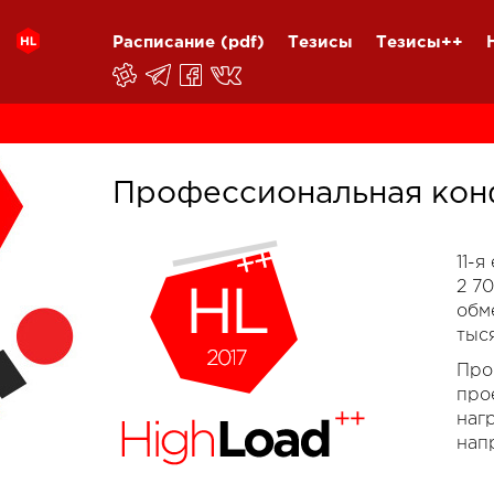
Расписание
(pdf)
Тезисы
Тезисы++
Профессиональная кон
11-
2 7
обм
тыс
Про
про
наг
нап