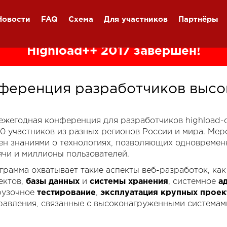
Новости
FAQ
Схема
Для участников
Партнёры
Highload++ 2017 завершён!
ференция разработчиков высо
я ежегодная конференция для разработчиков highload
00 участников из разных регионов России и мира. Ме
ен знаниями о технологиях, позволяющих одновремен
ячи и миллионы пользователей.
грамма охватывает такие аспекты веб-разработок, ка
ектов,
базы данных
и
системы хранения
, системное
а
рузочное
тестирование
,
эксплуатация крупных проек
равления, связанные с высоконагруженными системам