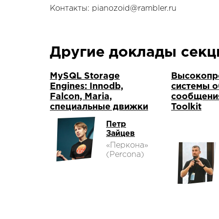
Контакты: pianozoid@rambler.ru
Другие доклады сек
MySQL Storage
Высокопр
Engines: Innodb,
системы 
Falcon, Maria,
сообщени
специальные движки
Toolkit
Петр
Зайцев
«Перкона»
(Percona)