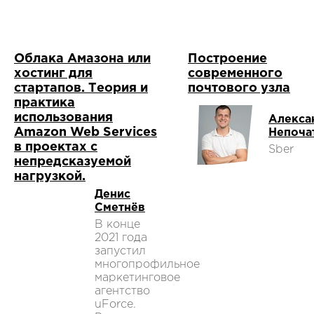
Облака Амазона или
Построение
хостинг для
современного
стартапов. Теория и
почтового узла
практика
использования
Алекса
Amazon Web Services
Непоча
в проектах с
Sber
непредсказуемой
нагрузкой.
Денис
Сметнёв
В конце
2021 года
запустил
многопрофильное
маркетинговое
агентство
uForce.