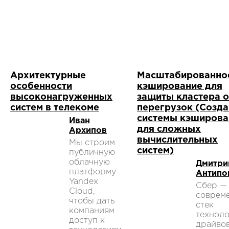
Архитектурные
Масштабированно
особенности
кэширование для
высоконагруженных
защиты кластера о
систем в телекоме
перегрузок (Созд
системы кэширова
Иван
для сложных
Архипов
вычислительных
Мы строим
систем)
публичную
облачную
Дмитри
платформу
Антипо
Yandex
Сбер —
Cloud,
соврем
чтобы дать
стек
компаниям
техноло
доступ к
драйво