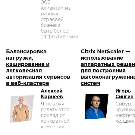
000
клиентам из
разных
отраслей
бизнеса
быть более
эффективными.
Балансировка
Citrix NetScaler —
нагрузки,
использование
кэширование и
аппаратных решен
легковесная
для построения
авторизация сервисов
высоконагруженн
в веб-кластере
систем
Алексей
Игорь
Корнеев
Сингин
Я не хочу
Сибур 
делать этот
крупны
доклад от
нефтег
конкретной
холдинг
компании.