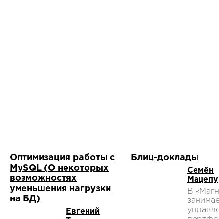
Оптимизация работы с
Блиц-доклады
MySQL (О некоторых
Семён
возможностях
Мацепу
уменьшения нагрузки
В «Магн
на БД)
занимае
управл
Евгений