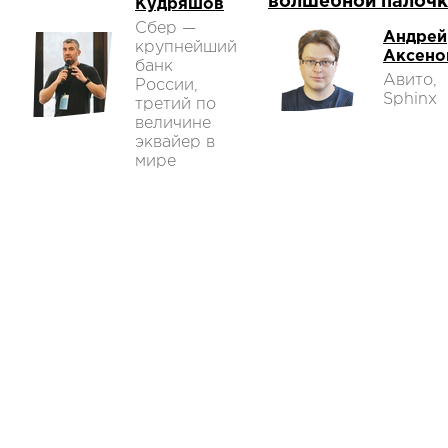
волшебной палочк
Кудряшов
Сбер —
Андрей
крупнейший
Аксено
банк
Авито,
России,
Sphinx
третий по
величине
эквайер в
мире