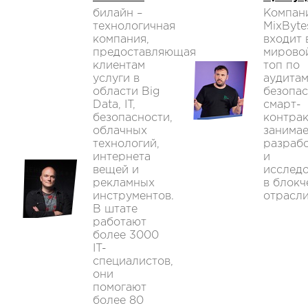
билайн –
Компан
технологичная
MixByte
компания,
входит 
предоставляющая
мирово
клиентам
топ по
услуги в
аудита
области Big
безопа
Data, IT,
смарт-
безопасности,
контрак
облачных
занимае
технологий,
разраб
интернета
и
вещей и
исслед
рекламных
в блокч
инструментов.
отрасли
В штате
работают
более 3000
IT-
специалистов,
они
помогают
более 80