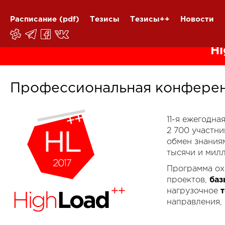
Расписание
(pdf)
Тезисы
Тезисы++
Новости
Hi
Профессиональная конферен
11-я ежегодн
2 700 участн
обмен знания
тысячи и мил
Программа ох
проектов,
баз
нагрузочное
направления,