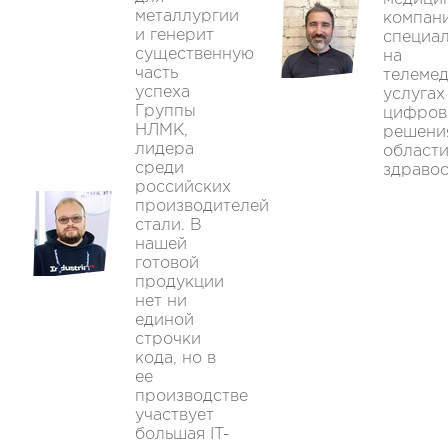
металлургии
компани
и генерит
специа
существенную
на
часть
телеме
успеха
услугах
Группы
цифров
НЛМК,
решени
лидера
област
среди
здравоо
российских
производителей
стали. В
нашей
готовой
продукции
нет ни
единой
строчки
кода, но в
ее
производстве
участвует
большая IT-