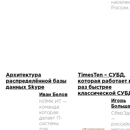
населе
России.
Архитектура
TimesTen – СУБД,
распределённой базы
которая работает 
данных Skype
раз быстрее
классической СУБ
Иван Белов
Игорь
НЛМК ИТ —
Больша
команда,
которая
СберЗд
делает IT-
—
системы
россий
для
медици