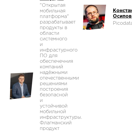
"Открытая
Конста
мобильная
Осипов
платформа"
разрабатывает
Picodat
продукты в
области
системного
и
инфрастурного
ПО для
обеспечечния
компаний
надёжными
отечественными
решениями
построения
безопасной
и
устойчивой
мобильной
инфраструктуры.
Флагманский
продукт