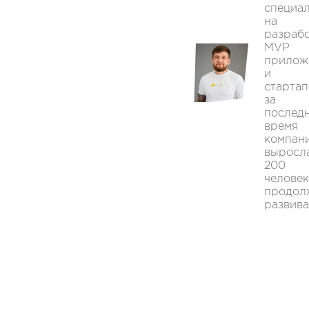
специа
на
разраб
MVP
прилож
и
стартап
за
послед
время
компан
выросл
200
человек
продол
развива