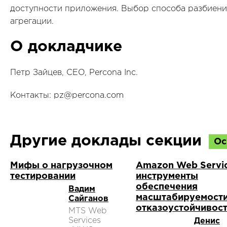
доступности приложения. Выбор способа разбиени
агрегации.
О докладчике
Петр Зайцев, CEO, Percona Inc.
Контакты: pz@percona.com
Другие доклады секции
Ос
Мифы о нагрузочном
Amazon Web Servic
тестировании
инструменты
обеспечения
Вадим
масштабируемости
Сайганов
отказоустойчивос
MTS Web
Services
Денис