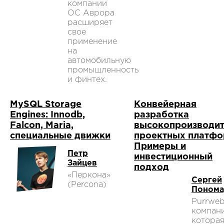
компании
ОС Аврора
расширяет
свое
применение
на
автомобильную
промышленность
и финтех.
MySQL Storage
Конвейерная
Engines: Innodb,
разработка
Falcon, Maria,
высокопроизводи
специальные движки
проектных платфо
Примеры и
Петр
инвестиционный
Зайцев
подход
«Перкона»
Сергей
(Percona)
Понома
Purrwe
компан
котора