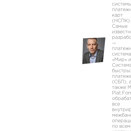
систем
платеж
карт
(НСПК).
Самые
извест
разраб
—
платеж
система
«Мир» 
Систем
быстры
платеже
(СБП), 
также 
Plat.Fo
обраба
все
внутрир
межбан
операц
по всем