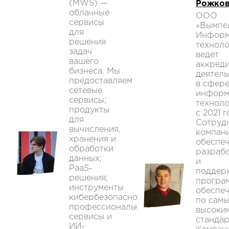
(MWS) —
Рожко
облачные
ООО
сервисы
«Вымпе
для
Информ
решения
техноло
задач
ведет
вашего
аккред
бизнеса. Мы
деятель
предоставляем
в сфер
сетевые
информ
сервисы;
технол
продукты
с 2021 г
для
Сотруд
вычисления,
компан
хранения и
обеспе
обработки
разраб
данных;
и
PaaS-
поддер
решения;
програ
инструменты
обеспе
кибербезопасности;
по сам
профессиональные
высоки
сервисы и
стандар
ИИ-