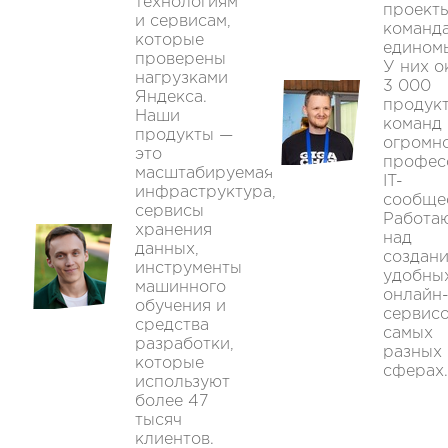
технологиям
проект
и сервисам,
команд
которые
едином
проверены
У них о
нагрузками
3 000
Яндекса.
продук
Наши
команд 
продукты —
огромн
это
профес
масштабируемая
IT-
инфраструктура,
сообще
сервисы
Работа
хранения
над
данных,
создан
инструменты
удобны
машинного
онлайн
обучения и
сервисо
средства
самых
разработки,
разных
которые
сферах.
используют
более 47
тысяч
клиентов.