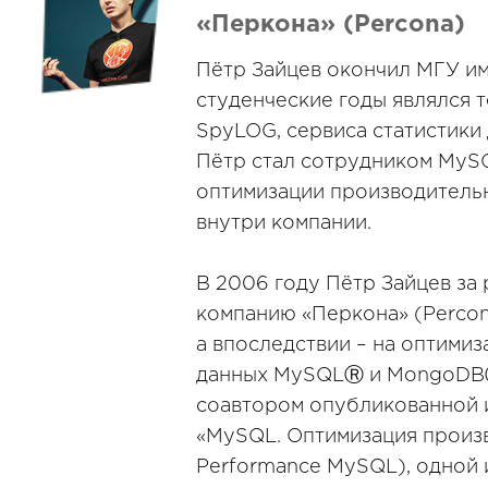
«Перкона» (Percona)
Пётр Зайцев окончил МГУ им.
студенческие годы являлся 
SpyLOG, сервиса статистики 
Пётр стал сотрудником MySQ
оптимизации производительн
внутри компании.
В 2006 году Пётр Зайцев за
компанию «Перкона» (Percon
а впоследствии – на оптими
данных MySQLⓇ и MongoDBⓇ
соавтором опубликованной из
«MySQL. Оптимизация произ
Performance MySQL), одной 