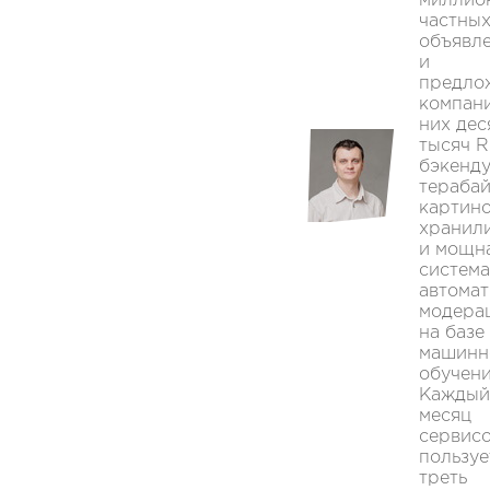
миллио
частны
объявл
и
предло
компани
них дес
тысяч R
бэкенду
тераба
картино
хранил
и мощн
система
автома
модера
на базе
машинн
обучени
Каждый
месяц
сервис
пользуе
треть