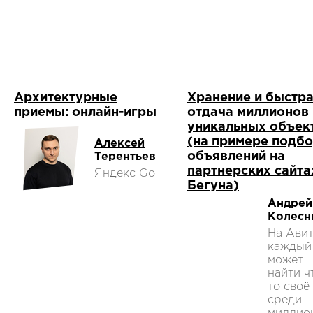
Архитектурные
Хранение и быстр
приемы: онлайн-игры
отдача миллионов
уникальных объек
(на примере подб
Алексей
объявлений на
Терентьев
партнерских сайта
Яндекс Go
Бегуна)
Андрей
Колесн
На Ави
каждый
может
найти ч
то своё
среди