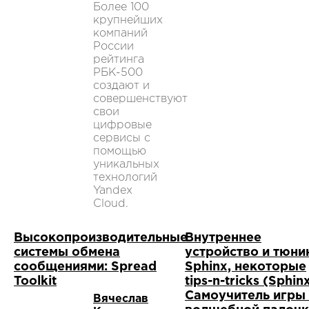
Более 100
крупнейших
компаний
России
рейтинга
РБК-500
создают и
совершенствуют
свои
цифровые
сервисы с
помощью
уникальных
технологий
Yandex
Cloud.
Высокопроизводительные
Внутреннее
системы обмена
устройство и тюни
сообщениями: Spread
Sphinx, некоторые
Toolkit
tips-n-tricks (Sphinx
Самоучитель игры
Вячеслав