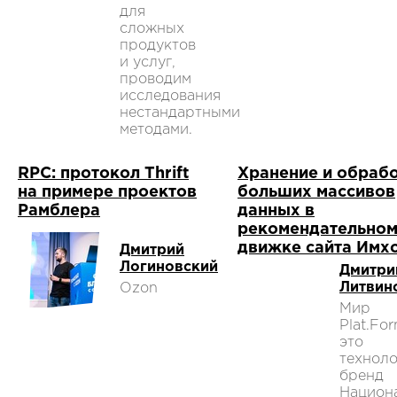
для
сложных
продуктов
и услуг,
проводим
исследования
нестандартными
методами.
RPC: протокол Thrift
Хранение и обраб
на примере проектов
больших массивов
Рамблера
данных в
рекомендательно
движке сайта Имх
Дмитрий
Логиновский
Дмитри
Литвин
Ozon
Мир
Plat.Fo
это
техноло
бренд
Национа