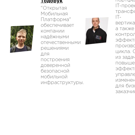
портфе
Тодорук
IT-прое
"Открытая
трансф
Мобильная
IT-
Платформа"
вертика
обеспечивает
а также
компании
контро
надёжными
эффект
отечественными
произв
решениями
цикла. 
для
из зада
построения
повыше
доверенной
эффект
безопасной
управл
мобильной
измене
инфраструктуры.
для биз
заказчи