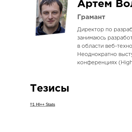
Артем Во
Грамант
Директор по разраб
занимаюсь разработ
в области веб-техн
Неоднократно выст
конференциях (High
Тезисы
!!1 Hl++ Stats