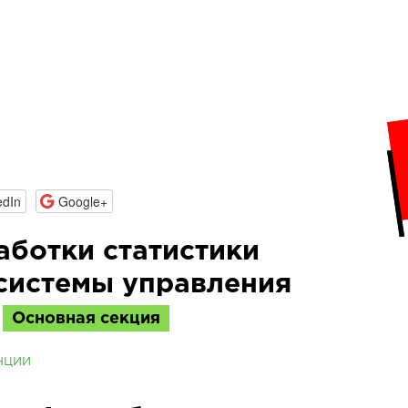
edIn
Google+
ботки статистики
системы управления
Основная секция
нции