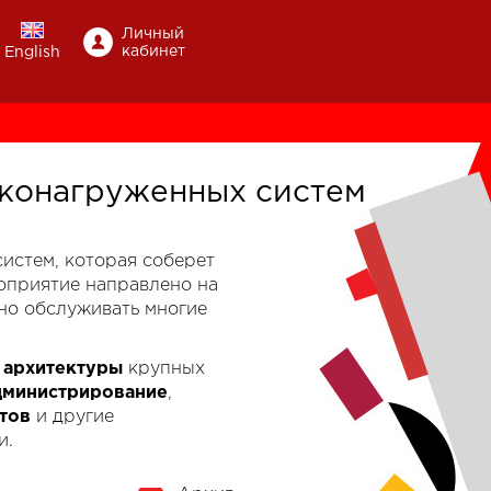
Личный
кабинет
English
конагруженных систем
-систем, которая соберет
роприятие направлено на
но обслуживать многие
к
архитектуры
крупных
дминистрирование
,
тов
и другие
и.