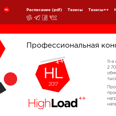
Расписание
(pdf)
Тезисы
Тезисы++
Профессиональная кон
11-
2 7
обм
тыс
Про
про
наг
нап