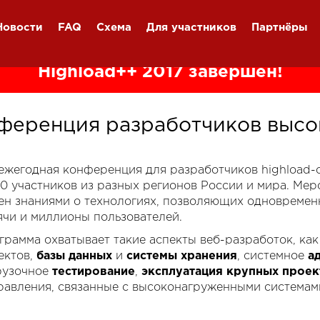
Новости
FAQ
Схема
Для участников
Партнёры
Highload++ 2017 завершён!
ференция разработчиков высо
я ежегодная конференция для разработчиков highload
00 участников из разных регионов России и мира. Ме
ен знаниями о технологиях, позволяющих одновремен
ячи и миллионы пользователей.
грамма охватывает такие аспекты веб-разработок, ка
ектов,
базы данных
и
системы хранения
, системное
а
рузочное
тестирование
,
эксплуатация крупных проек
равления, связанные с высоконагруженными системам