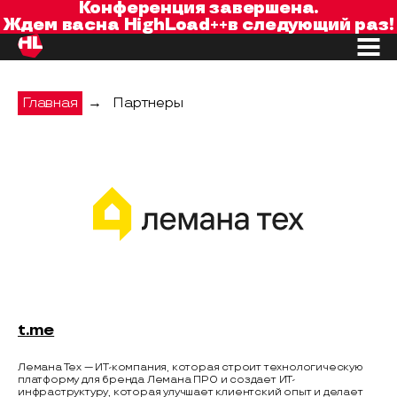
Конференция завершена.
Ждем вас
на
HighLoad++
в следующий раз!
Главная
→
Партнеры
Leroy Merlin
t.me
Лемана Тех — ИТ-компания, которая строит технологическую
платформу для бренда Лемана ПРО и создает ИТ-
инфраструктуру, которая улучшает клиентский опыт и делает