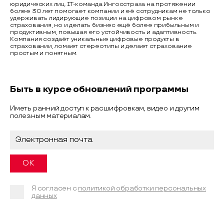
юридических лиц. IT-команда Ингосстраха на протяжении
более 30 лет помогает компании и её сотрудникам не только
удерживать лидирующие позиции на цифровом рынке
страхования, но и делать бизнес ещё более прибыльным и
продуктивным, повышая его устойчивость и адаптивность.
Компания создаёт уникальные цифровые продукты в
страховании, ломает стереотипы и делает страхование
простым и понятным.
Быть в курсе обновлений программы
Иметь ранний доступ к расшифровкам, видео и другим
полезным материалам.
Я согласен с
политикой обработки персональных
данных