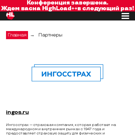
Конференция завершена.
Ждем вас
на
HighLoad++
в следующий раз!
Главная
→
Партнеры
Ингосстрах
ingos.ru
Ингосстрах — страховая компания, которая работает на
международном и внутреннем рынках с 1947 года и
предоставляет страховую защиту для физических и