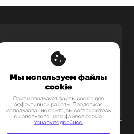
Мы используем файлы
upport@ontico.ru
,
@ontico_support
cookie
Сайт использует файлы cookie для
эффективной работы. Продолжая
использование сайта, вы соглашаетесь
с использованием файлов cookie.
Узнать подробнее.
Банк получателя АО «АЛЬФА-БАНК», г. МОСКВА, БИК
я контрагента (индекс, регион, город) 125040, г.