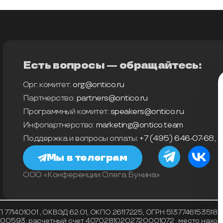
Есть вопросы — обращайтесь:
Орг. комитет:
org@ontico.ru
Партнерство:
partners@ontico.ru
Программный комитет:
speakers@ontico.ru
Инфопартнерство:
marketing@ontico.team
Поддержка и вопросы оплаты:
+7 (495) 646-07-68
,
s
Мы в телеграм
ООО «Конференции Олега Бунина»
71401001 , ОКВЭД 62.01, ОКПО 26117225, ОГРН 5137746153518, 
93, расчетный счет 40702810202720001072 , место нахождени