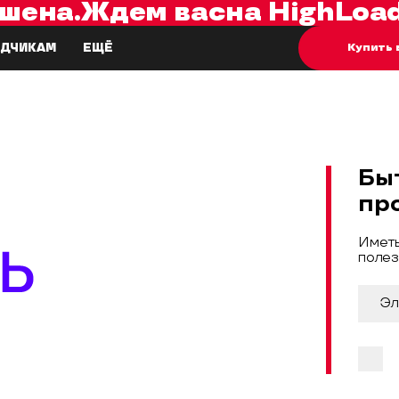
шена.
Ждем вас
на
HighLoad
Купить 
ДЧИКАМ
ЕЩЁ
Бы
пр
Иметь
полез