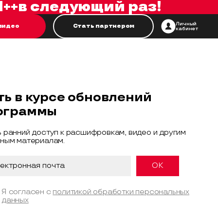
++
в следующий раз!
Личный
видео
Стать партнером
кабинет
ть в курсе обновлений
ограммы
 ранний доступ к расшифровкам, видео и другим
ным материалам.
Я согласен с
политикой обработки персональных
данных