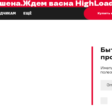
шена.
Ждем вас
на
HighLoad
Купить 
ДЧИКАМ
ЕЩЁ
Бы
пр
Иметь
полез