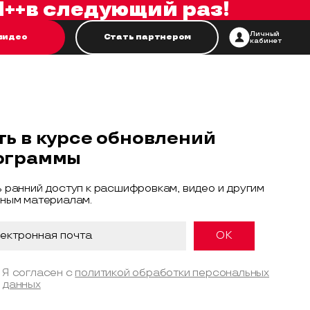
++
в следующий раз!
Личный
видео
Стать партнером
кабинет
ть в курсе обновлений
ограммы
 ранний доступ к расшифровкам, видео и другим
ным материалам.
Я согласен с
политикой обработки персональных
данных