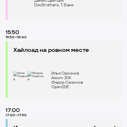
Денис Цветцих
DevBrothers, Т-Банк
15:50
15:50–16:40
Хайлоад на ровном месте
Илья Сазонов
Axiom JDK
Федор Сазонов
OpenIDE
17:00
17:00–17:50