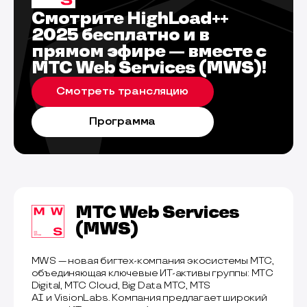
Смотрите HighLoad++
2025 бесплатно и в
прямом эфире — вместе с
МТС Web Services (MWS)!
Смотреть трансляцию
Программа
МТС Web Services
(MWS)
MWS — новая бигтех-компания экосистемы МТС,
объединяющая ключевые ИТ-активы группы: МТС
Digital, МТС Cloud, Big Data МТС, MTS
AI и VisionLabs. Компания предлагает широкий