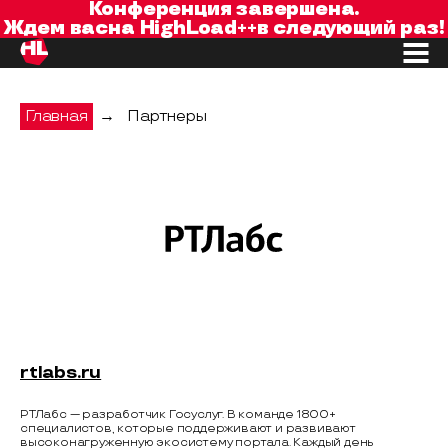
Конференция завершена.
Ждем вас
на
HighLoad++
в следующий раз!
Главная
→
Партнеры
РТЛабс
rtlabs.ru
РТЛабс — разработчик Госуслуг. В команде 1800+
специалистов, которые поддерживают и развивают
высоконагруженную экосистему портала. Каждый день