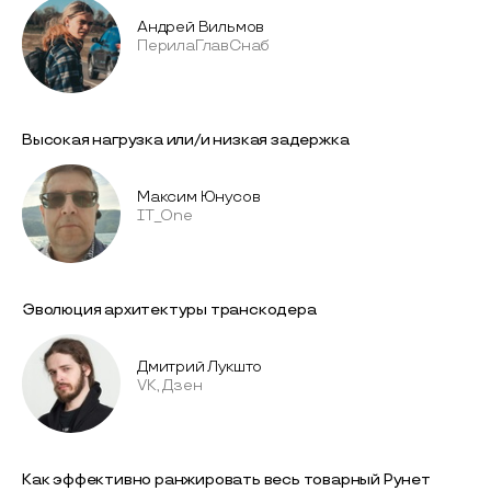
Андрей Вильмов
ПерилаГлавСнаб
Высокая нагрузка или/и низкая задержка
Максим Юнусов
IT_One
Эволюция архитектуры транскодера
Дмитрий Лукшто
VK, Дзен
Как эффективно ранжировать весь товарный Рунет