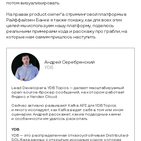
потом визуализировать.
На правах product owner'а стриминговой платформы в
Райффайзен Банке я также покажу, как для всех этих
целей мы используем нашу платформу, поделюсь
реальными примерами кода и расскажу про грабли, на
которые нам самим пришлось наступить.
Андрей Серебрянский
YDB
Lead Developer в YDB Topics — делают масштабируемый
open-source-брокер сообщений, на котором работает
Яндекс и Yandex Cloud.
Сейчас активно развивают Kafka API для YDB Topics
и много исследуют, как Kafka ведет себя в том или ином
сценарии. Андрей расскажет, какие подводные камни
и особенности им удалось раскопать.
YDB
YDB — это распределенная отказоустойчивая Distributed-
SQL-база данных с открытым исходным кодом, которая 