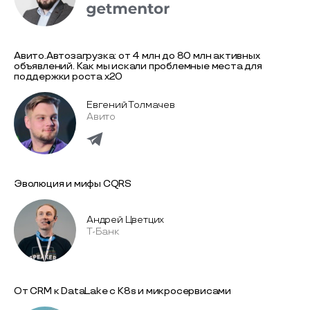
Авито.Автозагрузка: от 4 млн до 80 млн активных
объявлений. Как мы искали проблемные места для
поддержки роста х20
Евгений Толмачев
Авито
Эволюция и мифы CQRS
Андрей Цветцих
Т-Банк
От CRM к DataLake с K8s и микросервисами