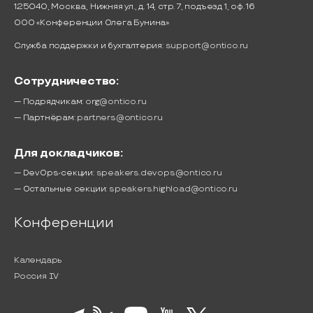
125040, Москва, Нижняя ул., д. 14, стр. 7, подъезд 1, оф. 16
ООО «Конференции Олега Бунина»
Служба поддержки и бухгалтерия:
support@ontico.ru
Сотрудничество:
— Подрядчикам:
org@ontico.ru
— Партнёрам:
partners@ontico.ru
Для докладчиков:
— DevOps-секции:
speakers.devops@ontico.ru
— Остальные секции:
speakers.highload@ontico.ru
Конференции
Календарь
Россия IV