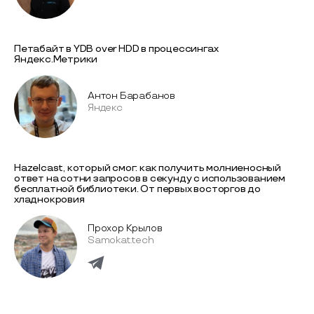
Петабайт в YDB over HDD в процессингах
Яндекс.Метрики
Антон Барабанов
Яндекс
Hazelcast, который смог: как получить молниеносный
ответ на сотни запросов в секунду с использованием
бесплатной библиотеки. От первых восторгов до
хладнокровия
Прохор Крылов
Samokat.tech