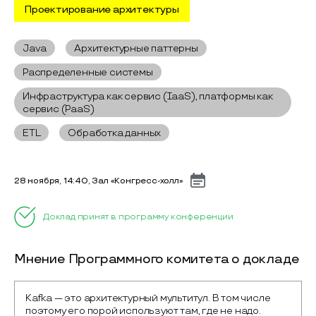
Проектирование архитектуры
Java
Архитектурные паттерны
Распределенные системы
Инфраструктура как сервис (IaaS), платформы как
сервис (PaaS)
ETL
Обработка данных
28 ноября, 14:40, Зал «Конгресс-холл»
Доклад принят в программу конференции
Мнение Программного комитета о докладе
Kafka — это архитектурный мультитул. В том числе 
поэтому его порой используют там, где не надо. 