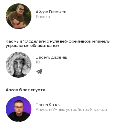
Айдар Гилажев
Яндекс
Как мы в 1С сделали с нуля веб-фреймворк и панель
управления облака на нем
Басель Дарвиш
1С
Алиса 6 лет спустя
Павел Капля
Алиса и Умные устройства Яндекса