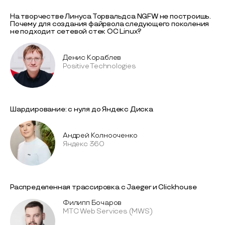
На творчестве Линуса Торвальдса NGFW не построишь.
Почему для создания файрвола следующего поколения
не подходит сетевой стек ОС Linux?
Денис Кораблев
Positive Technologies
Шардирование: с нуля до Яндекс Диска
Андрей Колнооченко
Яндекс 360
Распределенная трассировка с Jaeger и Clickhouse
Филипп Бочаров
МТС Web Services (MWS)