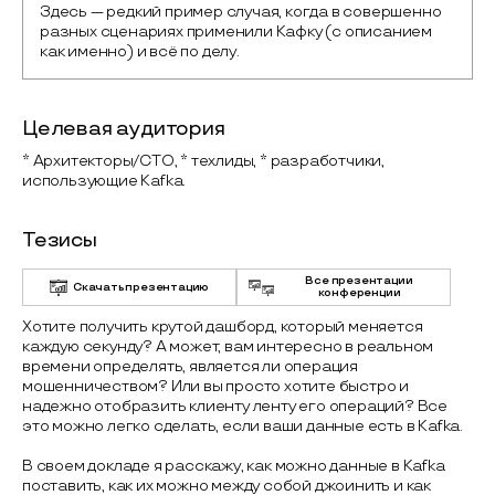
Здесь — редкий пример случая, когда в совершенно 
разных сценариях применили Кафку (с описанием 
как именно) и всё по делу.
Целевая аудитория
* Архитекторы/CTO, * техлиды, * разработчики,
использующие Kafka.
Тезисы
Все презентации
Скачать презентацию
конференции
Хотите получить крутой дашборд, который меняется
каждую секунду? А может, вам интересно в реальном
времени определять, является ли операция
мошенничеством? Или вы просто хотите быстро и
надежно отобразить клиенту ленту его операций? Все
это можно легко сделать, если ваши данные есть в Kafka.
В своем докладе я расскажу, как можно данные в Kafka
поставить, как их можно между собой джоинить и как