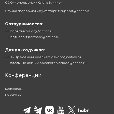
ООО «Конференции Олега Бунина»
Служба поддержки и бухгалтерия:
support@ontico.ru
Сотрудничество:
— Подрядчикам:
org@ontico.ru
— Партнёрам:
partners@ontico.ru
Для докладчиков:
— DevOps-секции:
speakers.devops@ontico.ru
— Остальные секции:
speakers.highload@ontico.ru
Конференции
Календарь
Россия IV