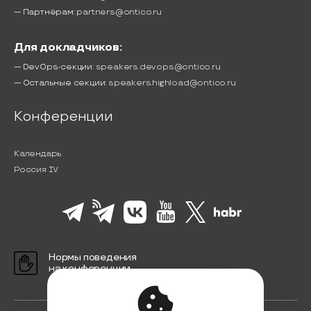
— Партнёрам:
partners@ontico.ru
Для докладчиков:
— DevOps-секции:
speakers.devops@ontico.ru
— Остальные секции:
speakers.highload@ontico.ru
Конференции
Календарь
Россия IV
Нормы поведения
на конференции