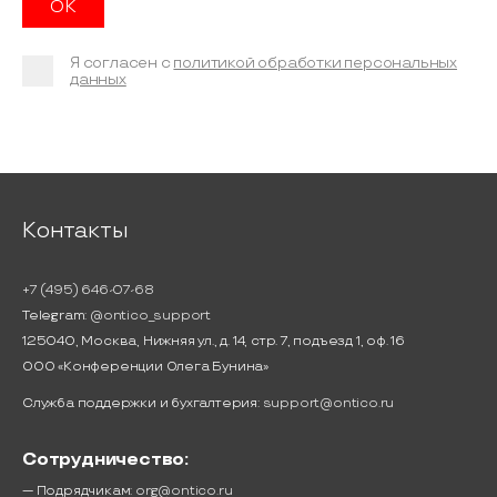
Я согласен с
политикой обработки персональных
данных
Контакты
+7 (495) 646-07-68
Telegram:
@ontico_support
125040, Москва, Нижняя ул., д. 14, стр. 7, подъезд 1, оф. 16
ООО «Конференции Олега Бунина»
Служба поддержки и бухгалтерия:
support@ontico.ru
Сотрудничество:
— Подрядчикам:
org@ontico.ru