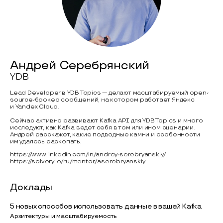
Андрей Серебрянский
YDB
Lead Developer в YDB Topics — делают масштабируемый open-
source-брокер сообщений, на котором работает Яндекс
и Yandex Cloud.
Сейчас активно развивают Kafka API для YDB Topics и много
исследуют, как Kafka ведет себя в том или ином сценарии.
Андрей расскажет, какие подводные камни и особенности
им удалось раскопать.
https://www.linkedin.com/in/andrey-serebryanskiy/
https://solvery.io/ru/mentor/aserebryanskiy
Доклады
5 новых способов использовать данные в вашей Kafka
Архитектуры и масштабируемость