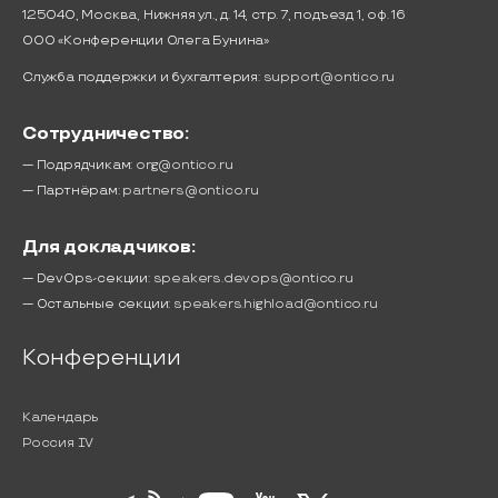
125040, Москва, Нижняя ул., д. 14, стр. 7, подъезд 1, оф. 16
ООО «Конференции Олега Бунина»
Служба поддержки и бухгалтерия:
support@ontico.ru
Сотрудничество:
— Подрядчикам:
org@ontico.ru
— Партнёрам:
partners@ontico.ru
Для докладчиков:
— DevOps-секции:
speakers.devops@ontico.ru
— Остальные секции:
speakers.highload@ontico.ru
Конференции
Календарь
Россия IV