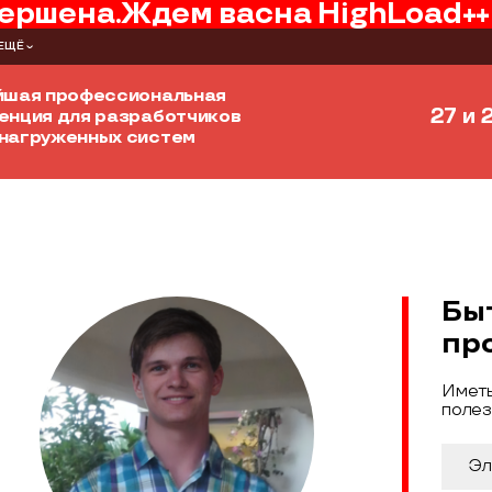
ершена.
Ждем вас
на
HighLoad++
ЕЩЁ
йшая профессиональная
27 и 
енция для разработчиков
нагруженных систем
Бы
пр
Иметь
полез