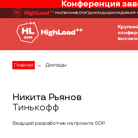
Конференция зав
РАСПИСАНИЕ
(PDF)
ДОКЛАДЫ
ДОКЛАДЧИКАМ
Крупне
конфер
высоко
Главная
→
Доклады
Никита Рьянов
Тинькофф
Ведущий разработчик на проекте SDP.