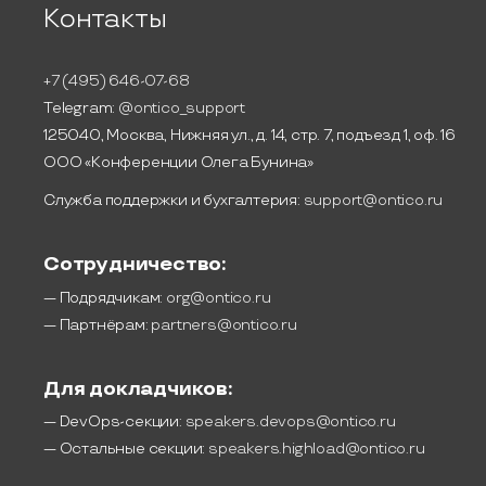
Контакты
+7 (495) 646-07-68
Telegram:
@ontico_support
125040, Москва, Нижняя ул., д. 14, стр. 7, подъезд 1, оф. 16
ООО «Конференции Олега Бунина»
Служба поддержки и бухгалтерия:
support@ontico.ru
Сотрудничество:
— Подрядчикам:
org@ontico.ru
— Партнёрам:
partners@ontico.ru
Для докладчиков:
— DevOps-секции:
speakers.devops@ontico.ru
— Остальные секции:
speakers.highload@ontico.ru