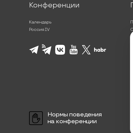
Конференции
Календарь
П
Россия IV
С
П
Л
К
Нормы поведения
на конференции