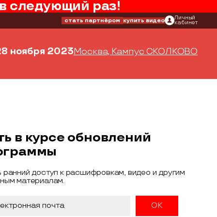
в следующий раз!
Личный
стать партнёром
купить видео
кабинет
28 ноября 2023
Москва, Кампус СКОЛКОВО
ть в курсе обновлений
ограммы
 ранний доступ к расшифровкам, видео и другим
ным материалам.