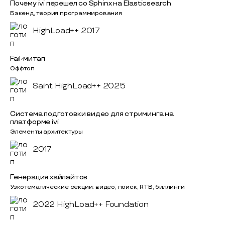
Почему ivi перешел со Sphinx на Elasticsearch
Бэкенд, теория программирования
HighLoad++ 2017
Fail-митап
Оффтоп
Saint HighLoad++ 2025
Система подготовки видео для стриминга на
платформе ivi
Элементы архитектуры
2017
Генерация хайлайтов
Узкотематические секции: видео, поиск, RTB, биллинги
2022 HighLoad++ Foundation