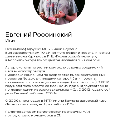
Евгений Россинский
Иви
Окончил кафедру ИУ7 МГТУ имени Баумана.
Был разработчиком ПО в Институте общей и неорганической
химии имени Курнакова, РНЦ «Курчатовский институт»,
в Российско-корейском центре исследования энергии.
Автор системы по учету и контролю сварных соединений
нефте- и газопроводов.
Руководил компанией по разработке высоконагруженных
проектов Netstream, плодами которой были проекты,
связанные с online-вещанием и видео (smotri.com, ivi). В 2012
году Netstream вместе со всей командой был дружественно
поглощен одним из своих заказчиков — Ivi. C 2012 года по сей
день Евгений работает CTO Ivi.
С 2006 г. преподает в МГТУ имени Баумана авторский курс
«Технологии командной разработки ПО».
Является автором магистерской программы МАИ
по подготовке менеджеров в IT.