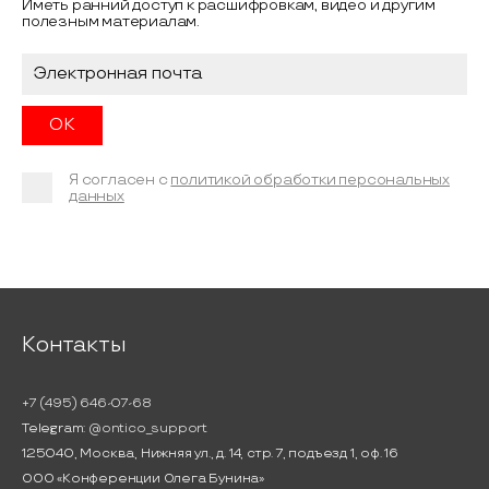
Иметь ранний доступ к расшифровкам, видео и другим
полезным материалам.
Я согласен с
политикой обработки персональных
данных
Контакты
+7 (495) 646-07-68
Telegram:
@ontico_support
125040, Москва, Нижняя ул., д. 14, стр. 7, подъезд 1, оф. 16
ООО «Конференции Олега Бунина»