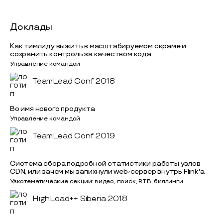
Доклады
Как тимлиду выжить в масштабируемом скраме и
сохранить контроль за качеством кода
Управление командой
TeamLead Conf 2018
Во имя нового продукта
Управление командой
TeamLead Conf 2019
Система сбора подробной статистики работы узлов
CDN, или зачем мы запихнули web-сервер внутрь Flink'a
Узкотематические секции: видео, поиск, RTB, биллинги
HighLoad++ Siberia 2018