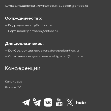
Служба поддержки и бухгалтерия:
support@ontico.ru
Сотрудничество:
— Подрядчикам:
org@ontico.ru
— Партнёрам:
partners@ontico.ru
Для докладчиков:
— DevOps-секции:
speakers.devops@ontico.ru
— Остальные секции:
speakers.highload@ontico.ru
Конференции
Календарь
Россия IV