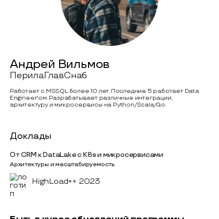
Андрей Вильмов
ПерилаГлавСнаб
Работает с MSSQL более 10 лет. Последние 5 работает Data
Engineer'ом. Разрабатывает различные интеграции,
архитектуру и микросервисы на Python/Scala/Go.
Доклады
От CRM к DataLake с K8s и микросервисами
Архитектуры и масштабируемость
HighLoad++ 2023