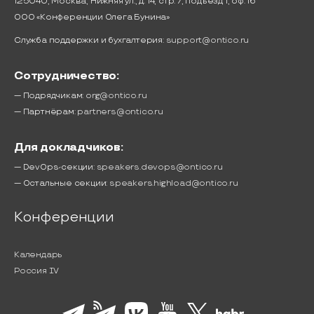
125040, Москва, Нижняя ул., д. 14, стр. 7, подъезд 1, оф. 16
ООО «Конференции Олега Бунина»
Служба поддержки и бухгалтерия:
support@ontico.ru
Сотрудничество:
— Подрядчикам:
org@ontico.ru
— Партнёрам:
partners@ontico.ru
Для докладчиков:
— DevOps-секции:
speakers.devops@ontico.ru
— Остальные секции:
speakers.highload@ontico.ru
Конференции
Календарь
Россия IV