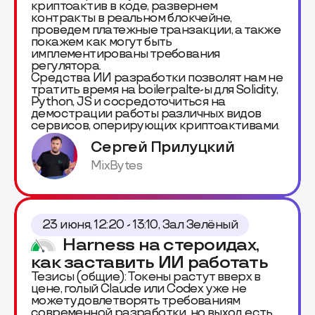
криптоактив в коде, развернем
контракты в реальном блокчейне,
проведем платежные транзакции, а также
покажем как могут быть
имплементированы требования
регулятора.
Средства ИИ разработки позволят нам не
тратить время на boilerpalte-ы для Solidity,
Python, JS и сосредоточиться на
демострации работы различных видов
сервисов, оперирующих криптоактивами.
Сергей Прилуцкий
MixBytes
23 июня, 12:20 - 13:10, Зал Зелёный
Harness на стероидах,
как заставить ИИ работать
Тезисы (общие): Токены растут вверх в
цене, голый Claude или Codex уже не
может удовлетворять требованиям
современной разработки, но выход есть.