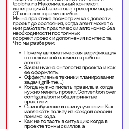
toolchains Максимальный контекст:
интеграция AI-агентов с трекером задач,
CI и коллекторами ошибок
Мы на практике посмотрим как довести
проект до состояния, когда агент может с
ним работать практически автономно без
необходимости постоянных
корректировок и дополнения контекста.
Что мы разберем:
Почему автоматическая верификация
это ключевой элемент в работе
агента.
Зачем нужна онтология проекта и как
ее оформлять.
Эффективные техники планирования
задач (grill-me, ...)
Когда нужно писать правила, а когда
нужно менять проект. Convention over
configuration и общепринятые
практики.
Самообучение и самоулучшение. Как
извлекать пользу из каждой сессии
помимо кода.
Как не попасть в ситуацию когда в
проекте тонны скиллов, а