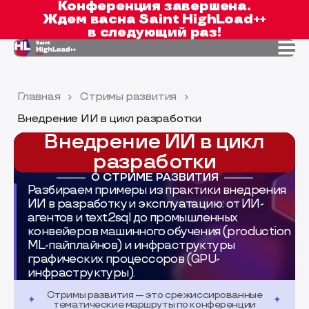
Конференция завершена.
Ждем вас
на Saint HighLoad++
в следующий раз!
Главная
Стримы развития
Внедрение ИИ в цикл разработки
Внедрение ИИ в цикл
разработки
О СТРИМЕ РАЗВИТИЯ
Разбираем примеры из практики внедрения
ИИ в разработку и эксплуатацию: от ИИ-
агентов и text2sql до промышленных
конвейеров машинного обучения (production
ML-пайплайнов) и инфраструктуры
графических процессоров (GPU-
инфраструктуры).
Стримы развития — это срежиссированные
тематические маршруты по конференции