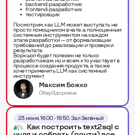
backend-разработчик
frontend-разработчик
тестировщик
Посмотрим, как LLM может выступать не
просто помощником в чате, а полноценным
системным инструментом на каждом
этапе разработки — от формализации
требований до реализации и проверки
результата.
Воркшоп будет полезен не только
разработчикам, но и всем, кто участвует в
процессе создания продукта, а также
хочет применять LLM как системный
инструмент.
Максим Божко
СберЗдоровье
23 июня, 16:00 - 16:50, Зал Зелёный
Как построить text2sql с
нуля и собрать (почти) все