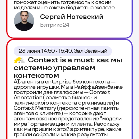
поможет оценить готовность к своим
моделям и не сжечь бюджет на железе.
Сергей Нотевский
Битрикс24
23 июня, 14:50 - 15:40, Зал Зелёный
Context is a must: как мы
системно управляем
контекстом
AI-агенты в enterprise без контекста —
дорогие игрушки. Мы в Райффайзенбанке
построили две платформы — Context
Annotation (разметка бизнес- и
технического контекста организации) и
Context Memory (персистентная память
агентов о клиенте) — которые дают
агентам связное представление "модели
мира" организации и клиента. Расскажу,
как мы пришли к этой архитектуре, какие
грабли собрали и какие результаты