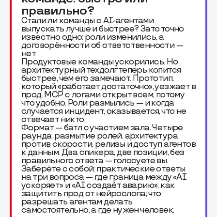
правильно?
Стали ли команды с AI-агентами
выпускать лучше и быстрее? Зато точно
известно одно: роли изменились, а
договорённости об ответственности —
нет.
Продуктовые команды ускорились. Но
архитектурный техдолг теперь копится
быстрее, чем его замечают. Прототип,
который «работает достаточно», уезжает в
прод. MCP с логами открыт всем, потому
что удобно. Роли размылись — и когда
случается инцидент, оказывается, что не
отвечает никто.
Формат — батл с участием зала. Четыре
раунда: размытие ролей, архитектура
против скорости, релизы и доступ агентов
к данным. Два спикера, две позиции, без
правильного ответа — голосуете вы.
Заберёте с собой: практические ответы
на три вопроса — где граница между «AI
ускоряет» и «AI создаёт аварию»; как
защитить прод от нейрослопа; что
разрешать агентам делать
самостоятельно, а где нужен человек.