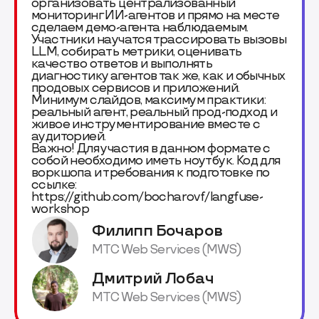
организовать централизованный
мониторинг ИИ-агентов и прямо на месте
сделаем демо-агента наблюдаемым.
Участники научатся трассировать вызовы
LLM, собирать метрики, оценивать
качество ответов и выполнять
диагностику агентов так же, как и обычных
продовых сервисов и приложений.
Минимум слайдов, максимум практики:
реальный агент, реальный прод-подход и
живое инструментирование вместе с
аудиторией.
Важно! Для участия в данном формате с
собой необходимо иметь ноутбук. Код для
воркшопа и требования к подготовке по
ссылке:
https://github.com/bocharovf/langfuse-
workshop
Филипп Бочаров
МТС Web Services (MWS)
Дмитрий Лобач
МТС Web Services (MWS)