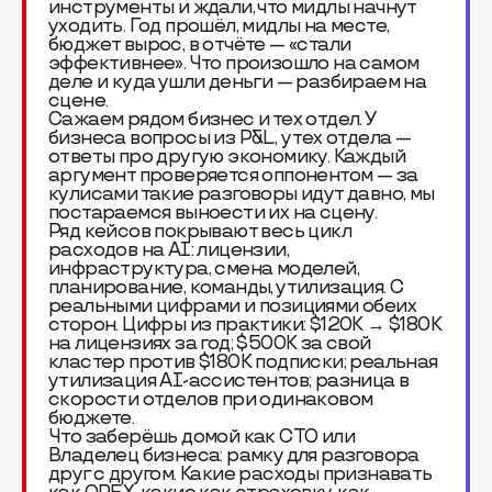
инструменты и ждали, что мидлы начнут
уходить. Год прошёл, мидлы на месте,
бюджет вырос, в отчёте — «стали
эффективнее». Что произошло на самом
деле и куда ушли деньги — разбираем на
сцене.
Сажаем рядом бизнес и тех отдел. У
бизнеса вопросы из P&L, у тех отдела —
ответы про другую экономику. Каждый
аргумент проверяется оппонентом — за
кулисами такие разговоры идут давно, мы
постараемся выноести их на сцену.
Ряд кейсов покрывают весь цикл
расходов на AI: лицензии,
инфраструктура, смена моделей,
планирование, команды, утилизация. С
реальными цифрами и позициями обеих
сторон. Цифры из практики: $120K → $180K
на лицензиях за год; $500K за свой
кластер против $180K подписки; реальная
утилизация AI-ассистентов; разница в
скорости отделов при одинаковом
бюджете.
Что заберёшь домой как CTO или
Владелец бизнеса: рамку для разговора
друг с другом. Какие расходы признавать