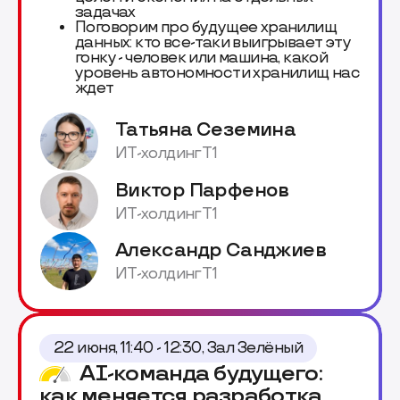
задачах
Поговорим про будущее хранилищ
данных: кто все-таки выигрывает эту
гонку - человек или машина, какой
уровень автономности хранилищ нас
ждет
Татьяна Сеземина
ИТ-холдинг Т1
Виктор Парфенов
ИТ-холдинг Т1
Александр Санджиев
ИТ-холдинг Т1
22 июня, 11:40 - 12:30, Зал Зелёный
AI-команда будущего:
как меняется разработка