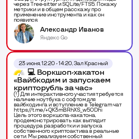
через Tree-sitter и SQLite/FTS5. Покажу
метрики и в общем расскажу про
применение инструмента и как он
появился.
Александр Иванов
Яндекс Go
23 июня, 12:20 - 14:20, Зал Красный
💻 Воркшоп-хакатон
«Вайбкодим и запускаем
крипторубль за час»
(!) Для интерактивного участия требуется
наличие ноутбука с софтом для
вайбкодинга и вступление в Telegram чат
https://t.me/+QK3mBRhXS_w5ODhi
Цель этого воркшопа-хакатона,
продемонстрировать как выглядит
процедура разработки и запуска
собственного криптоактива в реальные
сети. Мы реализуем собственный