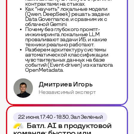
контрактами на стыках.
Как "научить" локальные модели
(Qwen, DeepSeek) решать задачи
Data Governance, и сравним их с
облачной Gemini.
Почему без глубокого промпт-
инжиниринга локальные LLM
проваливают задачи ИБ, и какие
техники реально работают.
Разберем архитектуру системы
автоматической классификации
чувствительных данных на базе
событий (Event-driven) из каталога
OpenMetadata.
Дмитриев Игорь
Независимый эксперт
22 июня, 17:40 - 18:30, Зал Зелёный
Батл. AI в продуктовой
команде: быстро или