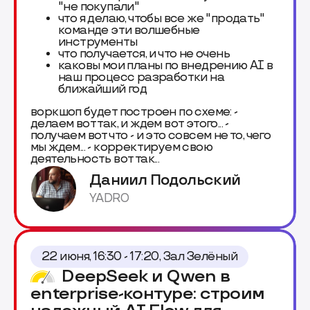
"не покупали"
что я делаю, чтобы все же "продать"
команде эти волшебные
инструменты
что получается, и что не очень
каковы мои планы по внедрению AI в
наш процесс разработки на
ближайший год
воркшоп будет построен по схеме: -
делаем вот так, и ждем вот этого... -
получаем вот что - и это совсем не то, чего
мы ждем... - корректируем свою
деятельность вот так...
Даниил Подольский
YADRO
22 июня, 16:30 - 17:20, Зал Зелёный
DeepSeek и Qwen в
enterprise-контуре: строим