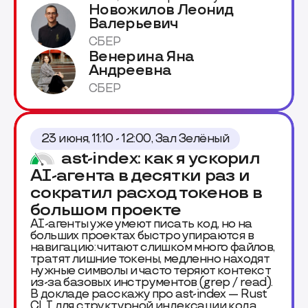
Новожилов Леонид
Валерьевич
СБЕР
Венерина Яна
Андреевна
СБЕР
23 июня, 11:10 - 12:00, Зал Зелёный
ast-index: как я ускорил
AI-агента в десятки раз и
сократил расход токенов в
большом проекте
AI-агенты уже умеют писать код, но на
больших проектах быстро упираются в
навигацию: читают слишком много файлов,
тратят лишние токены, медленно находят
нужные символы и часто теряют контекст
из-за базовых инструментов (grep / read).
В докладе расскажу про ast-index — Rust
CLI для структурной индексации кода