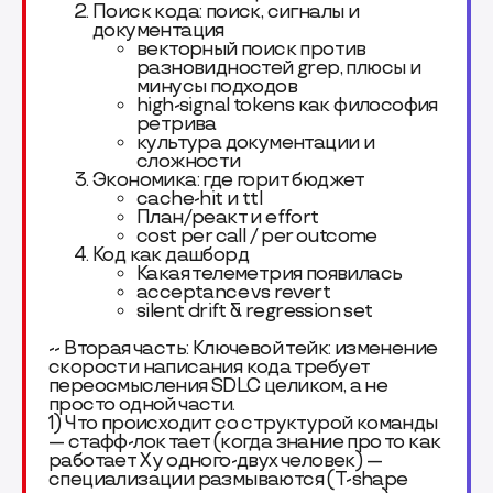
Поиск кода: поиск, сигналы и
документация
векторный поиск против
разновидностей grep, плюсы и
минусы подходов
high-signal tokens как философия
ретрива
культура документации и
сложности
Экономика: где горит бюджет
cache-hit и ttl
План/реакт и effort
cost per call / per outcome
Код как дашборд
Какая телеметрия появилась
acceptance vs revert
silent drift & regression set
-- Вторая часть: Ключевой тейк: изменение
скорости написания кода требует
переосмысления SDLC целиком, а не
просто одной части.
1) Что происходит со структурой команды
— стафф-лок тает (когда знание про то как
работает Х у одного-двух человек) —
специализации размываются (T-shape