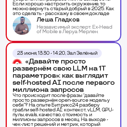
Если хорошо настроить окружение, то
можно вернуть старый добрый в 2025. Как
это сделать - расскажу в своем докладе
Леша Гладков
Независимый эксперт. Ex-Head
of Mobile в Леруа Мерлен.
23 июня, 13:30 - 14:20, Зал Зелёный
«Давайте просто
развернём свою LLM на 1Т
параметров»: как выглядит
self-hosted AI после первого
миллиона запросов
Что происходит после фразы “давайте
просто развернём open-source модель у
себя”? На опыте Битрикс24 разберу
грабли self-hosted AI: контекст, vLLM, GPU-
пулы, evals, качество, стоимость и
миллионы запросов в месяц. На выходе -
чек-лист решений и метрик, который