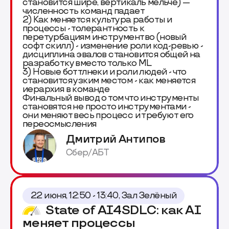
становится шире, вертикаль мельче) —
численность команд падает
2) Как меняется культура работы и
процессы - толерантность к
перетурбациям инструментво (новый
софт скилл) - изменение роли код-ревью -
дисциплина эвалов становится общей на
разработку вместо только ML
3) Новые боттлнеки и роли людей - что
становится узким местом - как меняется
иерархия в команде
Финальный вывод о том что инструменты
становятся не просто инструментами -
они меняют весь процесс и требуют его
переосмысления
Дмитрий Антипов
Сбер/АБТ
22 июня, 12:50 - 13:40, Зал Зелёный
State of AI4SDLC: как AI
меняет процессы