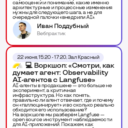
самооценки и понимание, какие именно
архитектурные и процессные изменения
нужны для следующего шага, а не для
очередной галочки «внедрили AI».
Иван Поддубный
Вебпрактик
22 июня, 15:20 - 17:20, Зал Красный
💻 Воркшоп: «Смотри, как
думает агент: Observability
AI-агентов с Langfuse»
AI-агенты в продакшене — это больше не
эксперимент, а критичная
инфраструктура. Но как понять,
правильно ли агент отвечает, где и почему
он «галлюцинирует» и во сколько реально
обходится его использование?
На воркшопе мы разберём Langfuse —
open source инструмент наблюдаемости
для AI-приложений. Покажем, как