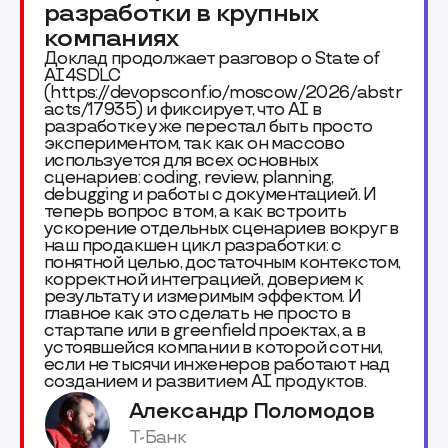
разработки в крупных
компаниях
Доклад продолжает разговор о State of
AI4SDLC
(https://devopsconf.io/moscow/2026/abstr
acts/17935) и фиксирует, что AI в
разработке уже перестал быть просто
экспериментом, так как он массово
используется для всех основных
сценариев: coding, review, planning,
debugging и работы с документацией. И
теперь вопрос в том, а как встроить
ускорение отдельных сценариев вокруг в
наш продакшен цикл разработки: с
понятной целью, достаточным контекстом,
корректной интеграцией, доверием к
результату и измеримым эффектом. И
главное как это сделать не просто в
стартапе или в greenfield проектах, а в
устоявшейся компании в которой сотни,
если не тысячи инженеров работают над
созданием и развитием AI продуктов.
Александр Поломодов
Т-Банк