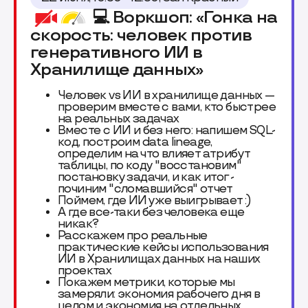
💻 Воркшоп: «Гонка на
скорость: человек против
генеративного ИИ в
Хранилище данных»
Человек vs ИИ в хранилище данных —
проверим вместе с вами, кто быстрее
на реальных задачах
Вместе с ИИ и без него: напишем SQL-
код, построим data lineage,
определим на что влияет атрибут
таблицы, по коду "восстановим"
постановку задачи, и как итог -
починим "сломавшийся" отчет
Поймем, где ИИ уже выигрывает :)
А где все-таки без человека еще
никак?
Расскажем про реальные
практические кейсы использования
ИИ в Хранилищах данных на наших
проектах
Покажем метрики, которые мы
замеряли: экономия рабочего дня в
целом и экономия на отдельных