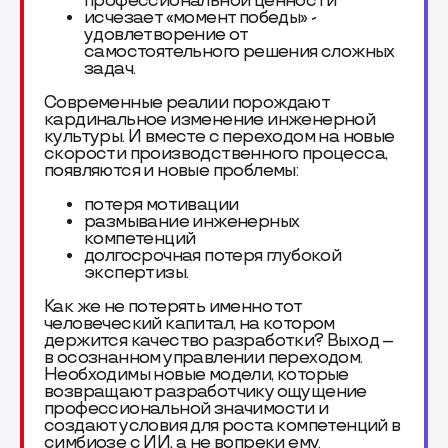
профессиональной ценности
исчезает «момент победы» -
удовлетворение от
самостоятельного решения сложных
задач.
Современные реалии порождают
кардинальное изменение инженерной
культуры. И вместе с переходом на новые
скорости производственного процесса,
появляются и новые проблемы:
потеря мотивации
размывание инженерных
компетенций
долгосрочная потеря глубокой
экспертизы.
Как же не потерять именно тот
человеческий капитал, на котором
держится качество разработки? Выход –
в осознанном управлении переходом.
Необходимы новые модели, которые
возвращают разработчику ощущение
профессиональной значимости и
создают условия для роста компетенций в
симбиозе с ИИ, а не вопреки ему.