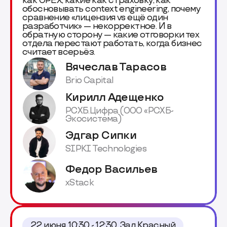
как OPEX, какие как страховку, как
обосновывать context engineering, почему
сравнение «лицензия vs ещё один
разработчик» — некорректное. И в
обратную сторону — какие отговорки тех
отдела перестают работать, когда бизнес
считает всерьёз.
Вячеслав Тарасов
Brio Capital
Кирилл Адещенко
РСХБ.Цифра (ООО «РСХБ-
Экосистема)
Эдгар Сипки
SIPKI Technologies
Федор Васильев
xStack
22 июня, 10:30 - 12:30, Зал Красный