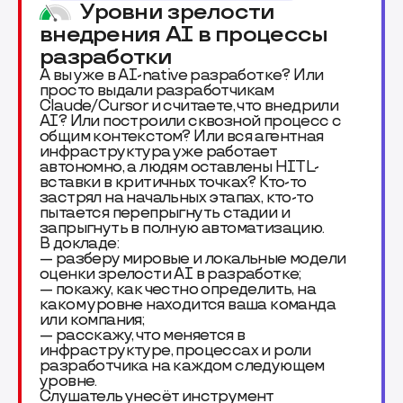
Уровни зрелости
внедрения AI в процессы
разработки
А вы уже в AI-native разработке? Или
просто выдали разработчикам
Claude/Cursor и считаете, что внедрили
AI? Или построили сквозной процесс с
общим контекстом? Или вся агентная
инфраструктура уже работает
автономно, а людям оставлены HITL-
вставки в критичных точках? Кто-то
застрял на начальных этапах, кто-то
пытается перепрыгнуть стадии и
запрыгнуть в полную автоматизацию.
В докладе:
— разберу мировые и локальные модели
оценки зрелости AI в разработке;
— покажу, как честно определить, на
каком уровне находится ваша команда
или компания;
— расскажу, что меняется в
инфраструктуре, процессах и роли
разработчика на каждом следующем
уровне.
Слушатель унесёт инструмент