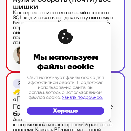
шишки
Как перевести естественный вопрос в
SQL код и начать внедрять эту систему в
бизнес процессы. Как с нуля построить
персонализированную агентскую
систему для общения с базами данных,
построением графиков по запросу и
лаконичными выводами.
Никита Круглов
Мы используем
Альфа-Банк
файлы cookie
Сайт использует файлы cookie для
эффективной работы. Продолжая
23 июня, 17:10 - 19:10, Зал Красный
использование сайта, вы
💻 Воркшоп:
соглашаетесь с использованием
файлов cookie.
Узнать подробнее.
«Построение AI-агента:
Говори с данными на языке
Хорошо
бизнеса»
Аналитики тратят часы на SQL-запросы,
которые «почти как в прошлый раз, но не
совсем». Каждая BI-система — свой