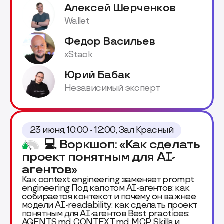
Алексей Шерченков
Wallet
Федор Васильев
xStack
Юрий Бабак
Независимый эксперт
23 июня, 10:00 - 12:00, Зал Красный
💻 Воркшоп: «Как сделать
проект понятным для AI-
агентов»
Как context engineering заменяет prompt
engineering Под капотом AI-агентов: как
собирается контекст и почему он важнее
модели AI-readability: как сделать проект
понятным для AI-агентов Best practices:
AGENTS.md, CONTEXT.md, MCP, Skills и