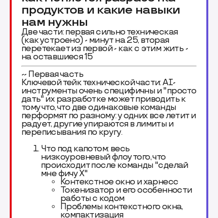
продуктов и какие навыки
нам нужны
Две части: первая сильно техническая
(как устроено) - минут на 25, вторая
перетекает из первой - как с этим жить -
на оставшиеся 15
-- Первая часть
Ключевой тейк технической части: AI-
инструменты очень специфичны и "просто
дать" их разработке может приводить к
тому что, что две одинаковые команды
перформят по разному: у одних все летит и
радует, другие упираются в лимиты и
переписывания по кругу.
Что под капотом: весь
низкоуровневый флоу того, что
происходит после команды "сделай
мне фичу Х"
Контекстное окно и харнесс
Токенизатор и его особенности
работы с кодом
Проблемы контекстного окна,
компактизация