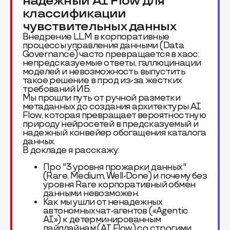
надежный AI Flow для
классификации
чувствительных данных
Внедрение LLM в корпоративные
процессы управления данными (Data
Governance) часто превращается в хаос:
непредсказуемые ответы, галлюцинации
моделей и невозможность выпустить
такое решение в прод из-за жестких
требований ИБ.
Мы прошли путь от ручной разметки
метаданных до создания архитектуры AI
Flow, которая превращает вероятностную
природу нейросетей в предсказуемый и
надежный конвейер обогащения каталога
данных.
В докладе я расскажу:
Про "3 уровня прожарки данных"
(Rare, Medium, Well-Done) и почему без
уровня Rare корпоративный обмен
данными невозможен.
Как мы ушли от ненадежных
автономных чат-агентов («Agentic
AI») к детерминированным
пайплайнам (AI Flow) со строгими