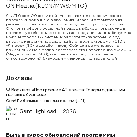
ON Медиа (KION/MWS/МТС)
Я в ИТ более 20 лет, и мой путь начался не с классического
программирования, а с экономики и задачи автоматизации
реального трикотажного производства — бумаги до цифры.
Этот опыт сформировал мой подход: глубокое погружение в
предметную область как основа для создания масштабируемых
и жизнеспособных систем. Моя экспертиза заточена под
высокие нагрузки, проработав 9 лет архитектором и vCTO в
«Литрес», (30+ разработчиков). Сейчас я фокусируюсь на
применении ИИ в медиа, возглавляя это направление в «КИОН»
(Медиа-кластер МТС), где решаю задачи, находящиеся на
стыке технологий, бизнеса и миллионов пользователей.
Доклады
💻 Воркшоп: «Построение AI-агента: Говори с данными
на языке бизнеса»
GenAI и большие языковые модели (LLM)
Saint HighLoad++ 2026
Быть в курсе обновлений программы