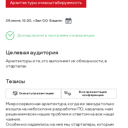
Архитектуры и масштабируемость
26 июня, 12:20, «Зал 00. Башня»
Доклад принят в программу конференции
Целевая аудитория
Архитекторы и те, кто выполняет их обязанности, в
стартапах.
Тезисы
Все презентации
Скачать презентацию
конференции
Микросервисная архитектура, когда ее звезда только
взошла на небосклоне разработки ПО, казалась нам
решением всех наших проблем и ответом на все наши
чаяния.
Особенно надеялись на неё мы, стартаперы, которым