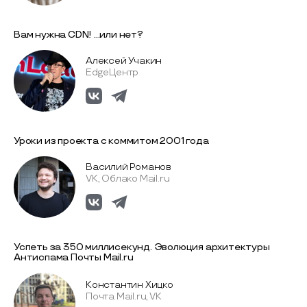
Вам нужна CDN! ...или нет?
Алексей Учакин
EdgeЦентр
Уроки из проекта с коммитом 2001 года
Василий Романов
VK, Облако Mail.ru
Успеть за 350 миллисекунд. Эволюция архитектуры
Антиспама Почты Mail.ru
Константин Хицко
Почта Mail.ru, VK