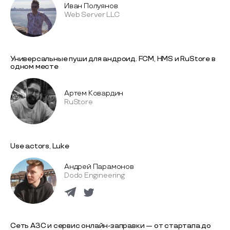
Иван Полуянов
Web Server LLC
Универсальные пуши для андроид. FCM, HMS и RuStore в
одном месте
Артем Ковардин
RuStore
Use actors, Luke
Андрей Парамонов
Dodo Engineering
Сеть АЗС и сервис онлайн-заправки — от стартапа до