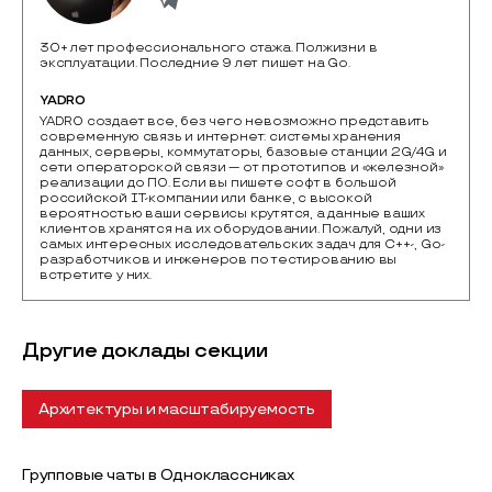
30+ лет профессионального стажа. Полжизни в
эксплуатации. Последние 9 лет пишет на Go.
YADRO
YADRO создает все, без чего невозможно представить 
современную связь и интернет: системы хранения 
данных, серверы, коммутаторы, базовые станции 2G/4G и 
сети операторской связи — от прототипов и «железной» 
реализации до ПО. Если вы пишете софт в большой 
российской IТ-компании или банке, с высокой 
вероятностью ваши сервисы крутятся, а данные ваших 
клиентов хранятся на их оборудовании. Пожалуй, одни из 
самых интересных исследовательских задач для C++-, Go-
разработчиков и инженеров по тестированию вы 
встретите у них.
Другие доклады секции
Архитектуры и масштабируемость
Групповые чаты в Одноклассниках