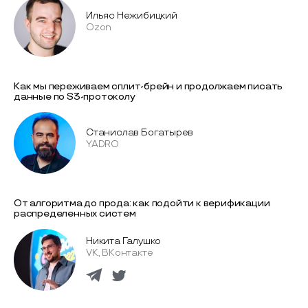
Ильяс Нежибицкий
Ozon
Как мы переживаем сплит-брейн и продолжаем писать
данные по S3-протоколу
Станислав Богатырев
YADRO
От алгоритма до прода: как подойти к верификации
распределенных систем
Никита Галушко
VK, ВКонтакте