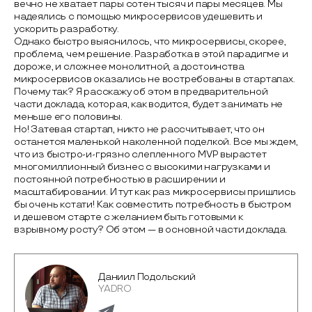
вечно не хватает пары сотен тысяч и пары месяцев. Мы
надеялись с помощью микросервисов удешевить и
ускорить разработку.
Однако быстро выяснилось, что микросервисы, скорее,
проблема, чем решение. Разработка в этой парадигме и
дороже, и сложнее монолитной, а достоинства
микросервисов оказались не востребованы в стартапах.
Почему так? Я расскажу об этом в предварительной
части доклада, которая, как водится, будет занимать не
меньше его половины.
Но! Затевая стартап, никто не рассчитывает, что он
останется маленькой наколенной поделкой. Все мы ждем,
что из быстро-и-грязно слепленного MVP вырастет
многомиллионный бизнес с высокими нагрузками и
постоянной потребностью в расширении и
масштабировании. И тут как раз микросервисы пришлись
бы очень кстати! Как совместить потребность в быстром
и дешевом старте с желанием быть готовыми к
взрывному росту? Об этом — в основной части доклада.
Даниил Подольский
YADRO