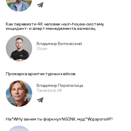
Как перевезти 4K человек на in-house-систему
инцидент- и алерт-менеджмента за месяц
Владимир Витковский
Ozon
Прожарка архитектурных кейсов
Владимир Перепелица
Tarantool, VK
На^WНу зачем ты форкнул NGINX, муд^Wдорогой?!