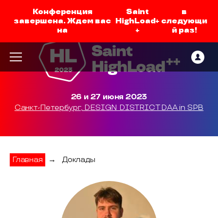
Конференция
Saint
в
завершена. Ждем вас
HighLoad+
следующи
на
+
й раз!
26 и 27 июня 2023
Санкт-Петербург, DESIGN DISTRICT DAA in SPB
Главная
→
Доклады