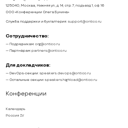
125040, Москва, Нижняя ул., д. 14, стр. 7, подъезд 1, оф. 16
ООО «Конференции Олега Бунина»
Служба поддержки и бухгалтерия:
support@ontico.ru
Сотрудничество:
— Подрядчикам:
org@ontico.ru
— Партнёрам:
partners@ontico.ru
Для докладчиков:
— DevOps-секции:
speakers.devops@ontico.ru
— Остальные секции:
speakers.highload@ontico.ru
Конференции
Календарь
Россия IV