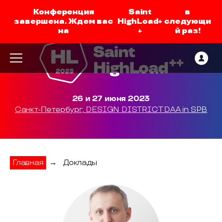
Конференция
Saint
в
завершена. Ждем вас
HighLoad+
следующи
на
+
й раз!
26 и 27 июня 2023
Санкт-Петербург, DESIGN DISTRICT DAA in SPB
Главная
→
Доклады