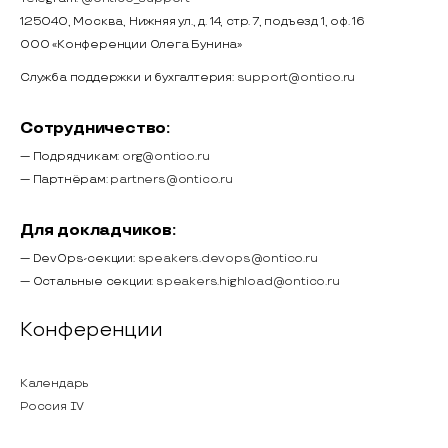
125040, Москва, Нижняя ул., д. 14, стр. 7, подъезд 1, оф. 16
ООО «Конференции Олега Бунина»
Служба поддержки и бухгалтерия:
support@ontico.ru
Сотрудничество:
— Подрядчикам:
org@ontico.ru
— Партнёрам:
partners@ontico.ru
Для докладчиков:
— DevOps-секции:
speakers.devops@ontico.ru
— Остальные секции:
speakers.highload@ontico.ru
Конференции
Календарь
Россия IV