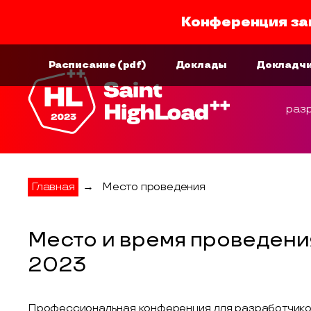
Конференция за
Расписание
(pdf)
Доклады
Докладч
раз
Главная
→
Место проведения
Место и время проведения
2023
Профессиональная конференция для разработчико