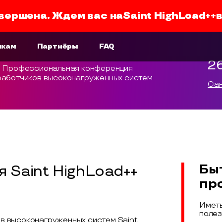
вершена. Ждем вас на
Saint HighLoad++
икам
Партнёры
FAQ
2
Профессиональная конференция
работчиков высоконагруженных систем
Сан
Бы
 Saint HighLoad++
пр
Иметь
полез
в высоконагруженных систем Saint