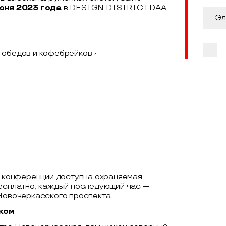
июня 2023 года
в
DESIGN DISTRICT DAA
 обедов и кофебрейков -
 конференции доступна охраняемая
бесплатно, каждый последующий час —
 Новочеркасского проспекта.
ком