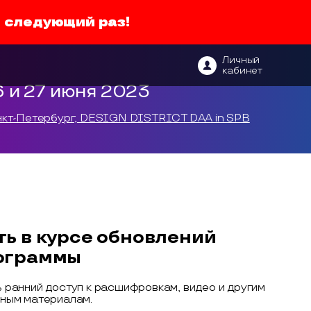
в следующий раз!
Личный
кабинет
6 и 27 июня 2023
кт-Петербург, DESIGN DISTRICT DAA in SPB
ть в курсе обновлений
ограммы
 ранний доступ к расшифровкам, видео и другим
ным материалам.