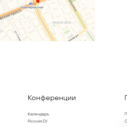
Конференции
Календарь
П
Россия IV
С