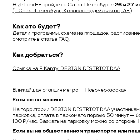
HighLoad++ пройдет в Санкт-Петербурге
26 и 27 
(г. Санкт-Петербург, Красногвардейская пл., 3Е)
.
Как это будет?
Детали программы, схема на площадке, расписание
смотрите
в статье FAQ
.
Как добраться?
Cсылка на Я.Карту: DESIGN DISTRICT DAA
.
Ближайшая станция метро — Новочеркасская.
Если вы на машине
На территории DESIGN DISTRICT DAA участникам
парковка, оплата в паркомате первые 30 минут — 
100 ₽/час. Заехать на парковку можно со стороны
Если вы на общественном транспорте или пеш