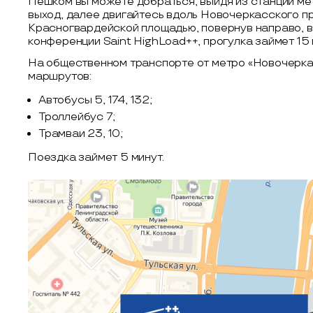
Пешком вы можете добраться, выйдя из станции м
выход, далее двигайтесь вдоль Новочеркасского п
Красногвардейской площадью, повернув направо, вы
конференции Saint HighLoad++, прогулка займет 15 
На общественном транспорте от метро «Новочерк
маршрутов:
Автобусы 5, 174, 132;
Троллейбус 7;
Трамваи 23, 10;
Поездка займет 5 минут.