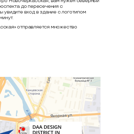
етро Новочеркасская, вам нужен северный
роспекта до пересечения с
 увидите вход в здание с логотипом
минут.
асская» отправляется множество